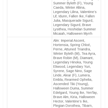
Summer Byleth (F), Young
Caeda, Winter Altina,
Legendary Lilina, Valentine’s
Lif, Idunn, Fallen Ike, Fallen
Julia, Masquerade Sigurd,
Legendary Sigurd, Brave
Lysithea, Hoshidan Summer
Micaiah, Halloween Myrrh
Alm: Imperial Ascent,
Hortensia, Spring Chloé,
Perne, Attuned Triandra,
Winter Byleth (M), Tea Ayra,
Brave Robin (M), Diamant,
Legendary Hinoka, Young
Eliwood, Legendary Yuri,
Syrene, Sage Nino, Sage
Linde, Alear (F), Lumera,
Embla, Rearmed Ophelia,
Ascended Tiki (Young),
Halloween Duma, Summer
Edelgard, Young Ike, Yen’fay,
Brave Alm, Kiria, Halloween
Hector, Valentine’s Ike,
Plegian Dorothea, Tibarn,