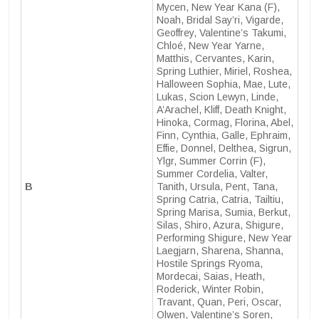
Mycen, New Year Kana (F),
Noah, Bridal Say’ri, Vigarde,
Geoffrey, Valentine’s Takumi,
Chloé, New Year Yarne,
Matthis, Cervantes, Karin,
Spring Luthier, Miriel, Roshea,
Halloween Sophia, Mae, Lute,
Lukas, Scion Lewyn, Linde,
A’Arachel, Kliff, Death Knight,
Hinoka, Cormag, Florina, Abel,
Finn, Cynthia, Galle, Ephraim,
Effie, Donnel, Delthea, Sigrun,
Ylgr, Summer Corrin (F),
Summer Cordelia, Valter,
B
Tanith, Ursula, Pent, Tana,
Spring Catria, Catria, Tailtiu,
Spring Marisa, Sumia, Berkut,
Silas, Shiro, Azura, Shigure,
Performing Shigure, New Year
Laegjarn, Sharena, Shanna,
Hostile Springs Ryoma,
Mordecai, Saias, Heath,
Roderick, Winter Robin,
Travant, Quan, Peri, Oscar,
Olwen, Valentine’s Soren,