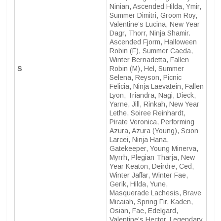
Ninian, Ascended Hilda, Ymir,
Summer Dimitri, Groom Roy,
Valentine’s Lucina, New Year
Dagr, Thorr, Ninja Shamir.
Ascended Fjorm, Halloween
Robin (F), Summer Caeda,
Winter Bernadetta, Fallen
S
Robin (M), Hel, Summer
Selena, Reyson, Picnic
Felicia, Ninja Laevatein, Fallen
Lyon, Triandra, Nagi, Dieck,
Yarne, Jill, Rinkah, New Year
Lethe, Soiree Reinhardt,
Pirate Veronica, Performing
Azura, Azura (Young), Scion
Larcei, Ninja Hana,
Gatekeeper, Young Minerva,
Myrrh, Plegian Tharja, New
Year Keaton, Deirdre, Ced,
Winter Jaffar, Winter Fae,
Gerik, Hilda, Yune,
Masquerade Lachesis, Brave
Micaiah, Spring Fir, Kaden,
Osian, Fae, Edelgard,
Valentine’s Hector, Legendary