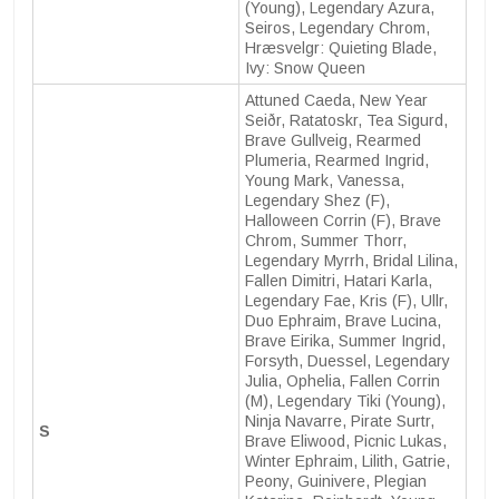
(Young), Legendary Azura,
Seiros, Legendary Chrom,
Hræsvelgr: Quieting Blade,
Ivy: Snow Queen
Attuned Caeda, New Year
Seiðr, Ratatoskr, Tea Sigurd,
Brave Gullveig, Rearmed
Plumeria, Rearmed Ingrid,
Young Mark, Vanessa,
Legendary Shez (F),
Halloween Corrin (F), Brave
Chrom, Summer Thorr,
Legendary Myrrh, Bridal Lilina,
Fallen Dimitri, Hatari Karla,
Legendary Fae, Kris (F), Ullr,
Duo Ephraim, Brave Lucina,
Brave Eirika, Summer Ingrid,
Forsyth, Duessel, Legendary
Julia, Ophelia, Fallen Corrin
(M), Legendary Tiki (Young),
Ninja Navarre, Pirate Surtr,
S
Brave Eliwood, Picnic Lukas,
Winter Ephraim, Lilith, Gatrie,
Peony, Guinivere, Plegian