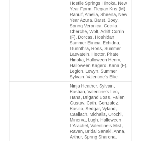
Hostile Springs Hinoka, New
Year Fjorm, Flegian Kris (M),
Ranulf, Amelia, Sheena, New
Year Azura, Barst, Boey,
Spring Veronica, Cecilia,
Cherche, Wolt, Adrift Corrin
(F), Dorcas, Hoshidan
Summer Elincia, Echidna,
Gunnthra, Ross, Summer
Laevatein, Hector, Pirate
Hinoka, Halloween Henry,
Halloween Kagero, Kana (F),
Legion, Lewyn, Summer
Sylvain, Valentine’s Effie
Ninja Heather, Sylvain,
Bastian, Valentine’s Leo,
Hans, Brigand Boss, Fallen
Gustav, Cath, Gonzalez,
Basilio, Sedgar, Vyland,
Caellach, Michalis, Orochi,
Minerva, Lugh, Halloween
L’Arachel, Valentine’s Mist,
Raven, Bridal Sanaki, Anna,
Arthur, Spring Sharena,