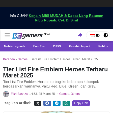
Info CUAN!
Kerjain MISI MUDAH & Dapat Uang Ratusan
Ribu Rupiah, Cek Di Sini!
Dapatkan Berita Games Terbaru Hanya di VCGamers
News
VCGamers News
ID
Mobile Legends
Free Fire
PUBG
Genshin Impact
Roblox
Beranda
›
Games
›
Tier List Fire Emblem Heroes Terbaru Maret 2025
Tier List Fire Emblem Heroes Terbaru
Maret 2025
Tier List Fire Emblem Heroes terbagi ke beberapa kelompok
berdasarkan warnanya, yaitu Red, Blue, Green, dan Grey.
Fikri Basrizal
14:53, 25 Maret 25
Games
,
Others
/
Bagikan artikel:
Copy Link