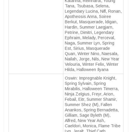
Katarina, Reinhardt, Young
Tana, Tsubasa, Selena,
Legendary Lucina, Nifl, Ronan,
Apotheosis Anna, Soiree
Berkut, Masquerade, ldigan,
Hardin, Summer Laegjarn,
Petrine, Dimitri, Legendary
Ephraim, Melady, Perceval,
Naga, Summer Lyn, Spring
Est, Sirius, Masquerade
Quan, Winter Nino, Naesala,
Nailah, Jorge, Nils, New Year
Velouria, Winter Felix, Winter
Hilda, Halloween Ilyana
Oswin: Impregnable Knight,
Spring Sylvain, Spring
Mirabilis, Halloween Timerra,
Ninja Zelgius, Freyr, Arion,
Febail, Eitr, Summer Shamir,
Summer Shez (M), Fallen
Anankos, Spring Bernadetta,
Gilliam, Sage Byleth (M),
Alfred, New Year Ash,
Caeldori, Monica, Flame Tribe
Lyn, Jeralt, Thief Cath,