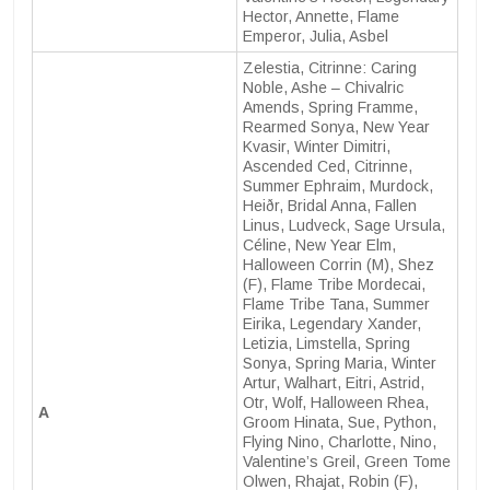
Hector, Annette, Flame
Emperor, Julia, Asbel
Zelestia, Citrinne: Caring
Noble, Ashe – Chivalric
Amends, Spring Framme,
Rearmed Sonya, New Year
Kvasir, Winter Dimitri,
Ascended Ced, Citrinne,
Summer Ephraim, Murdock,
Heiðr, Bridal Anna, Fallen
Linus, Ludveck, Sage Ursula,
Céline, New Year Elm,
Halloween Corrin (M), Shez
(F), Flame Tribe Mordecai,
Flame Tribe Tana, Summer
Eirika, Legendary Xander,
Letizia, Limstella, Spring
Sonya, Spring Maria, Winter
Artur, Walhart, Eitri, Astrid,
Otr, Wolf, Halloween Rhea,
A
Groom Hinata, Sue, Python,
Flying Nino, Charlotte, Nino,
Valentine’s Greil, Green Tome
Olwen, Rhajat, Robin (F),