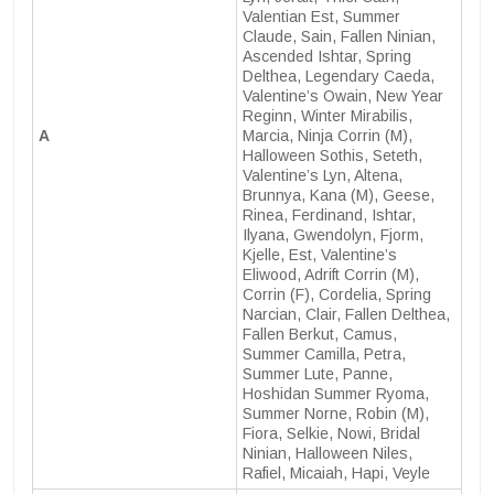
Valentian Est, Summer
Claude, Sain, Fallen Ninian,
Ascended Ishtar, Spring
Delthea, Legendary Caeda,
Valentine’s Owain, New Year
Reginn, Winter Mirabilis,
A
Marcia, Ninja Corrin (M),
Halloween Sothis, Seteth,
Valentine’s Lyn, Altena,
Brunnya, Kana (M), Geese,
Rinea, Ferdinand, Ishtar,
Ilyana, Gwendolyn, Fjorm,
Kjelle, Est, Valentine’s
Eliwood, Adrift Corrin (M),
Corrin (F), Cordelia, Spring
Narcian, Clair, Fallen Delthea,
Fallen Berkut, Camus,
Summer Camilla, Petra,
Summer Lute, Panne,
Hoshidan Summer Ryoma,
Summer Norne, Robin (M),
Fiora, Selkie, Nowi, Bridal
Ninian, Halloween Niles,
Rafiel, Micaiah, Hapi, Veyle