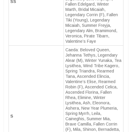
SS
Fallen Edelgard, Winter
Marth, Bridal Micaiah,
Legendary Corrin (F), Fallen
Tiki (Young), Legendary
Micaiah, Summer Freyja,
Legendary Alm, Bramimond,
Veronica, Pirate Tibarn,
Valentine’s Faye
Caeda: Beloved Queen,
Jehanna Tethys, Legendary
Alear (M), Winter Yunaka, Tea
Lysithea, Wind Tribe Kagero,
Spring Triandra, Rearmed
Tana, Ascended Elincia,
Valentine’s Elise, Rearmed
Robin (F), Ascended Celica,
Ascended Florina, Fallen
Rhea, Elimine, Winter
Lysithea, Ash, Eleonora,
Ashera, New Year Plumeria,
Spring Myrrh, Leila,
S
Caineghis, Summer Mia,
Brave Camilla, Fallen Corrin
(F), Mila, Shinon, Bernadetta,