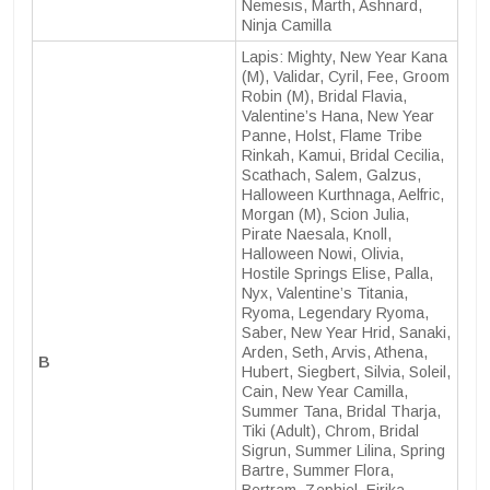
Nemesis, Marth, Ashnard,
Ninja Camilla
Lapis: Mighty, New Year Kana
(M), Validar, Cyril, Fee, Groom
Robin (M), Bridal Flavia,
Valentine’s Hana, New Year
Panne, Holst, Flame Tribe
Rinkah, Kamui, Bridal Cecilia,
Scathach, Salem, Galzus,
Halloween Kurthnaga, Aelfric,
Morgan (M), Scion Julia,
Pirate Naesala, Knoll,
Halloween Nowi, Olivia,
Hostile Springs Elise, Palla,
Nyx, Valentine’s Titania,
Ryoma, Legendary Ryoma,
Saber, New Year Hrid, Sanaki,
Arden, Seth, Arvis, Athena,
B
Hubert, Siegbert, Silvia, Soleil,
Cain, New Year Camilla,
Summer Tana, Bridal Tharja,
Tiki (Adult), Chrom, Bridal
Sigrun, Summer Lilina, Spring
Bartre, Summer Flora,
Bertram, Zephiel, Eirika,