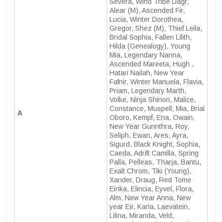
Severa, Wind Tribe Dagr,
Alear (M), Ascended Fir,
Lucia, Winter Dorothea,
Gregor, Shez (M), Thief Leila,
Bridal Sophia, Fallen Lilith,
Hilda (Genealogy), Young
Mia, Legendary Nanna,
Ascended Mareeta, Hugh ,
Hatari Nailah, New Year
Fafnir, Winter Manuela, Flavia,
Priam, Legendary Marth,
Volke, Ninja Shinon, Malice,
Constance, Muspell, Mia, Brial
A
Oboro, Kempf, Ena, Owain,
New Year Gunnthra, Roy,
Seliph, Ewan, Ares, Ayra,
Sigurd, Black Knight, Sophia,
Caeda, Adrift Camilla, Spring
Palla, Pelleas, Tharja, Bantu,
Exalt Chrom, Tiki (Young),
Xander, Draug, Red Tome
Eirika, Elincia, Eyvel, Flora,
Alm, New Year Anna, New
year Eir, Karla, Laevatein,
Lilina, Miranda, Veld,