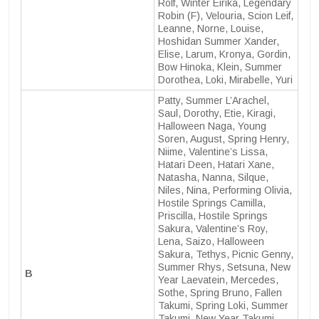
Rolf, Winter Eirika, Legendary
Robin (F), Velouria, Scion Leif,
Leanne, Norne, Louise,
Hoshidan Summer Xander,
Elise, Larum, Kronya, Gordin,
Bow Hinoka, Klein, Summer
Dorothea, Loki, Mirabelle, Yuri
Patty, Summer L’Arachel,
Saul, Dorothy, Etie, Kiragi,
Halloween Naga, Young
Soren, August, Spring Henry,
Niime, Valentine’s Lissa,
Hatari Deen, Hatari Xane,
Natasha, Nanna, Silque,
Niles, Nina, Performing Olivia,
Hostile Springs Camilla,
Priscilla, Hostile Springs
Sakura, Valentine’s Roy,
Lena, Saizo, Halloween
Sakura, Tethys, Picnic Genny,
Summer Rhys, Setsuna, New
B
Year Laevatein, Mercedes,
Sothe, Spring Bruno, Fallen
Takumi, Spring Loki, Summer
Takumi, New Year Takumi,