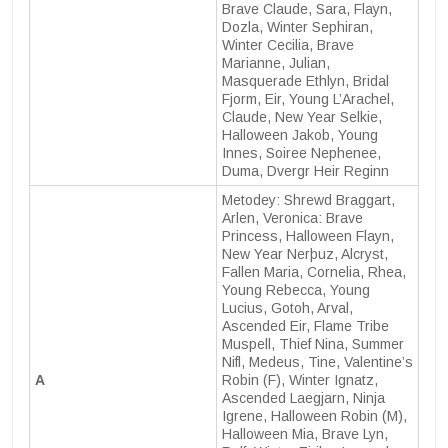
Brave Claude, Sara, Flayn,
Dozla, Winter Sephiran,
Winter Cecilia, Brave
Marianne, Julian,
Masquerade Ethlyn, Bridal
Fjorm, Eir, Young L’Arachel,
Claude, New Year Selkie,
Halloween Jakob, Young
Innes, Soiree Nephenee,
Duma, Dvergr Heir Reginn
Metodey: Shrewd Braggart,
Arlen, Veronica: Brave
Princess, Halloween Flayn,
New Year Nerþuz, Alcryst,
Fallen Maria, Cornelia, Rhea,
Young Rebecca, Young
Lucius, Gotoh, Arval,
Ascended Eir, Flame Tribe
Muspell, Thief Nina, Summer
Nifl, Medeus, Tine, Valentine’s
A
Robin (F), Winter Ignatz,
Ascended Laegjarn, Ninja
Igrene, Halloween Robin (M),
Halloween Mia, Brave Lyn,