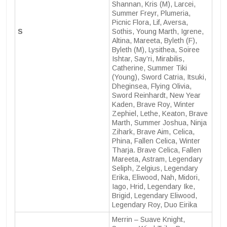
Shannan, Kris (M), Larcei,
Summer Freyr, Plumeria,
Picnic Flora, Lif, Aversa,
S
Sothis, Young Marth, Igrene,
Altina, Mareeta, Byleth (F),
Byleth (M), Lysithea, Soiree
Ishtar, Say’ri, Mirabilis,
Catherine, Summer Tiki
(Young), Sword Catria, Itsuki,
Dheginsea, Flying Olivia,
Sword Reinhardt, New Year
Kaden, Brave Roy, Winter
Zephiel, Lethe, Keaton, Brave
Marth, Summer Joshua, Ninja
Zihark, Brave Aim, Celica,
Phina, Fallen Celica, Winter
Tharja. Brave Celica, Fallen
Mareeta, Astram, Legendary
Seliph, Zelgius, Legendary
Erika, Eliwood, Nah, Midori,
Iago, Hrid, Legendary Ike,
Brigid, Legendary Eliwood,
Legendary Roy, Duo Eirika
Merrin – Suave Knight,