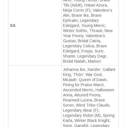
Nino, Young Hector, Brave
Tiki (Adult), Hatari Azura,
Ninja Corrin (F), Valentine’s
Alm, Brave Ike, Brave
Ephraim, Legendary
SS
Edelgard, Young Merric,
Winter Sothis, Thrasir, New
Year Peony, Valentine’s
Gustav, Bridal Catria,
Legendary Celica, Brave
Edelgard, Freyja. Surtr,
Shamir, Legendary Dagr,
Bridal Nailah, Mamori
Jehanna Ike, Xander: Gallant
King, Thórr: War God,
Micaiah: Queen of Dawn,
Pining for Praise Marni,
Ascended Merric, Halloween
Anna, Attuned Peony,
Rearmed Lucina, Brave
Soren, Wind Tribe Claude,
Legendary Alear (F),
Legendary Robin (M), Spring
Karla, Winter Black Knight,
Seior, Ganglöt, Legendary