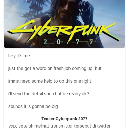
hey it’s me
just the got a word on fresh job coming up, but
imma need some help to do this one right
i’ll send the detail soon but be ready ok?
sounds it is gonna be big
Teaser Cyberpunk 2077
yap, setelah melihat transmitter tersebut di twitter