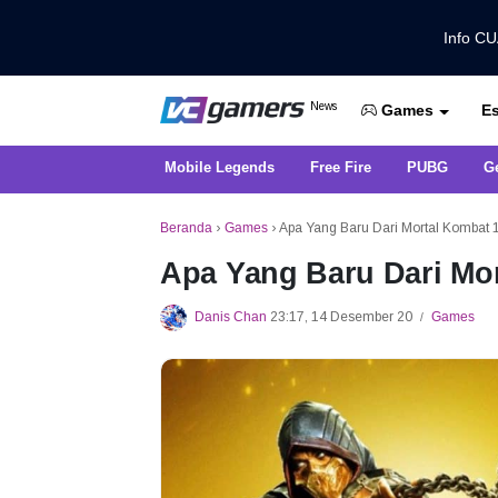
Info C
Dapatkan Berita Games Terbaru Ha
News
Es
VCGamers News
Games
Mobile Legends
Free Fire
PUBG
G
Beranda
›
Games
›
Apa Yang Baru Dari Mortal Kombat 
Apa Yang Baru Dari Mor
Danis Chan
23:17, 14 Desember 20
Games
/