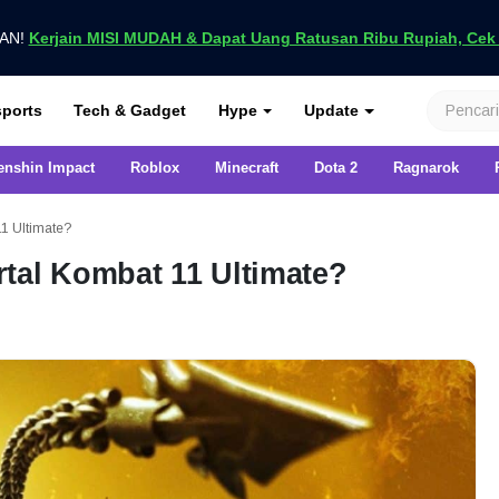
UAN!
Kerjain MISI MUDAH & Dapat Uang Ratusan Ribu Rupiah, Cek D
nya di VCGamers
ports
Tech & Gadget
Hype
Update
enshin Impact
Roblox
Minecraft
Dota 2
Ragnarok
11 Ultimate?
tal Kombat 11 Ultimate?