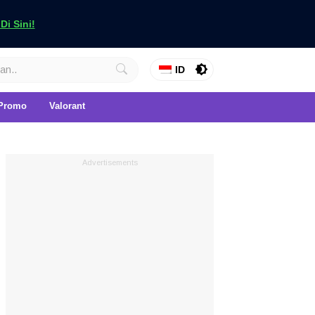
i Sini!
ID
Promo
Valorant
Advertisements