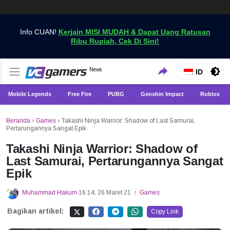
Info CUAN!
Kerjain MISI MUDAH & Dapat Uang Ratusan
Ribu Rupiah, Cek Di Sini!
Dapatkan Berita Games Terbaru Hanya di VCGamers
News
VCGamers News
ID
Mobile Legends
Free Fire
PUBG
Genshin Impact
Roblox
Beranda
›
Games
›
Takashi Ninja Warrior: Shadow of Last Samurai,
Pertarungannya Sangat Epik
Takashi Ninja Warrior: Shadow of
Last Samurai, Pertarungannya Sangat
Epik
Muhammad Hakum
16:14, 26 Maret 21
Games
/
Bagikan artikel:
Copy Link