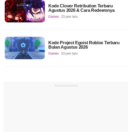
Kode Clover Retribution Terbaru
Agustus 2026 & Cara Redeemnya
Games
23 jam lalu
Kode Project Egoist Roblox Terbaru
Bulan Agustus 2026
Games
23 jam lalu
Advertisements