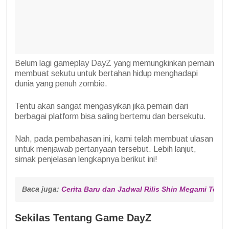
Belum lagi gameplay DayZ yang memungkinkan pemain
membuat sekutu untuk bertahan hidup menghadapi
dunia yang penuh zombie.
Tentu akan sangat mengasyikan jika pemain dari
berbagai platform bisa saling bertemu dan bersekutu.
Nah, pada pembahasan ini, kami telah membuat ulasan
untuk menjawab pertanyaan tersebut. Lebih lanjut,
simak penjelasan lengkapnya berikut ini!
Baca juga: 
Cerita Baru dan Jadwal Rilis Shin Megami Tens
Sekilas Tentang Game DayZ