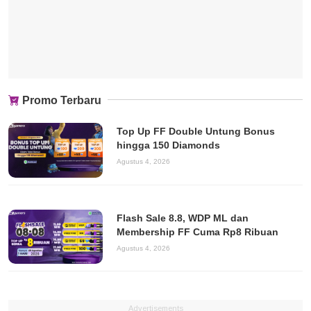
Promo Terbaru
Top Up FF Double Untung Bonus
hingga 150 Diamonds
Agustus 4, 2026
Flash Sale 8.8, WDP ML dan
Membership FF Cuma Rp8 Ribuan
Agustus 4, 2026
Advertisements