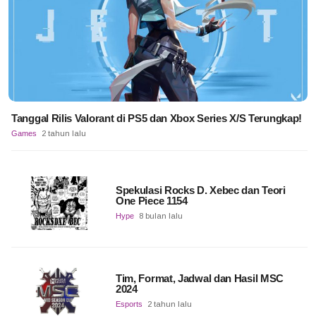
Tanggal Rilis Valorant di PS5 dan Xbox Series X/S Terungkap!
Games
2 tahun lalu
Spekulasi Rocks D. Xebec dan Teori
One Piece 1154
Hype
8 bulan lalu
Tim, Format, Jadwal dan Hasil MSC
2024
Esports
2 tahun lalu