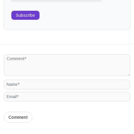
Subscribe