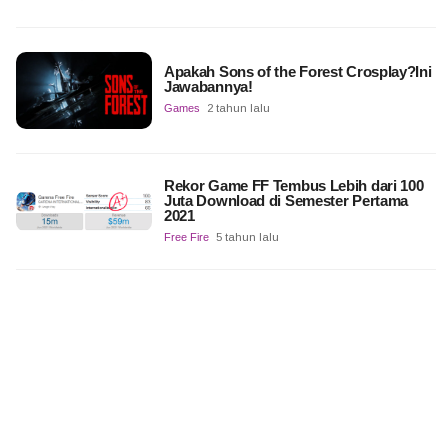
Apakah Sons of the Forest Crosplay?Ini
Jawabannya!
Games
2 tahun lalu
Rekor Game FF Tembus Lebih dari 100
Juta Download di Semester Pertama
2021
Free Fire
5 tahun lalu