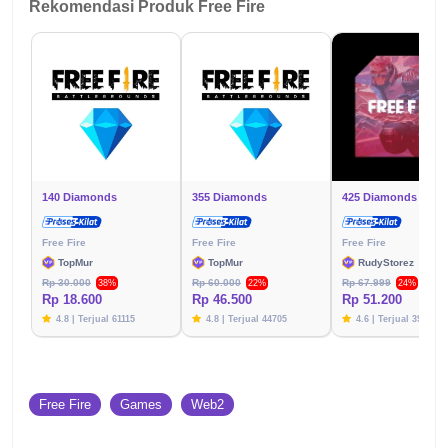
Rekomendasi Produk Free Fire
140 Diamonds
355 Diamonds
425 Diamonds
Free Fire
Free Fire
Free Fire
TopMur
TopMur
RudyStorez
Rp 30.000
Rp 60.000
Rp 67.999
38%
22%
24%
Rp 18.600
Rp 46.500
Rp 51.200
4.8 | Terjual 61115
4.8 | Terjual 44705
4.6 | Terjual 39781
Free Fire
Games
Web2