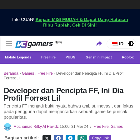
Info CUAN!
Kerjain MISI MUDAH & Dapat Uang Ratusan
Ribu Rupiah, Cek Di Sini!
Dapatkan Berita Games Terbaru Hanya di VCGamers
News
VCGamers News
ID
Mobile Legends
Free Fire
PUBG
Genshin Impact
Roblox
Beranda
›
Games
›
Free Fire
›
Developer dan Pencipta FF, Ini Dia Profil
Forrest Li!
Developer dan Pencipta FF, Ini Dia
Profil Forrest Li!
Pencipta FF menjadi bukti nyata bahwa ambisi, inovasi, dan fokus
pada pengguna dapat mengantarkan sebuah game ke puncak
popularitas.
Mochamad Rifky Al Havidz
15:00, 31 Mei 24
Free Fire
,
Games
/
Bagikan artikel:
Copy Link