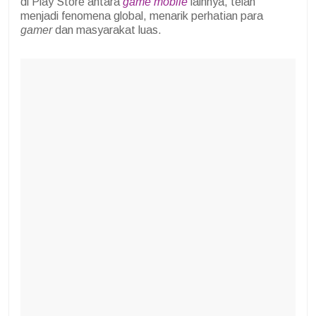
di Play Store antara
game mobile
lainnya, telah
menjadi fenomena global, menarik perhatian para
gamer
dan masyarakat luas.