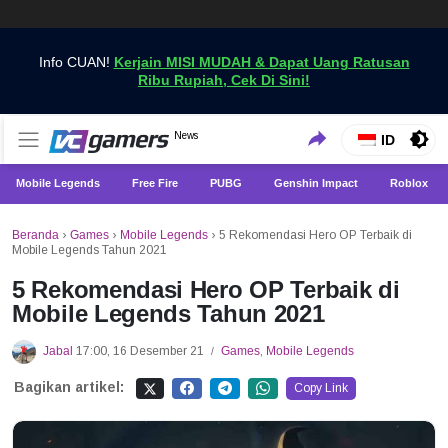
Info CUAN!
Kerjain MISI MUDAH & Dapat Uang Ratusan
Ribu Rupiah, Cek Di Sini!
Dapatkan Berita Games Terbaru Hanya di VCGamers
News
VCGamers News
ID
Mobile Legends
Free Fire
PUBG
Genshin Impact
Roblox
Beranda
›
Games
›
Mobile Legends
›
5 Rekomendasi Hero OP Terbaik di
Mobile Legends Tahun 2021
5 Rekomendasi Hero OP Terbaik di
Mobile Legends Tahun 2021
Jabal
17:00, 16 Desember 21
Games
,
Mobile Legends
/
Bagikan artikel:
Copy Link