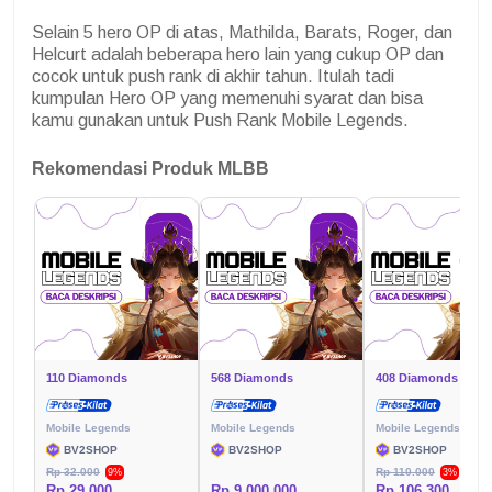
Selain 5 hero OP di atas, Mathilda, Barats, Roger, dan
Helcurt adalah beberapa hero lain yang cukup OP dan
cocok untuk push rank di akhir tahun. Itulah tadi
kumpulan Hero OP yang memenuhi syarat dan bisa
kamu gunakan untuk Push Rank Mobile Legends.
Rekomendasi Produk MLBB
110 Diamonds
568 Diamonds
408 Diamonds
Mobile Legends
Mobile Legends
Mobile Legends
BV2SHOP
BV2SHOP
BV2SHOP
Rp 32.000
Rp 110.000
9%
3%
Rp 29.000
Rp 9.000.000
Rp 106.300