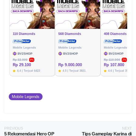
110 Diamonds
568 Diamonds
408 Diamonds
Mobile Legends
Mobile Legends
Mobile Legends
BV2SHOP
BV2SHOP
BV2SHOP
Rp 32.000
Rp 110.000
9%
2%
Rp 29.100
Rp 9.000.000
Rp 107.800
4.4 | Terjual 6423
4.5 | Terjual 3821
4.6 | Terjual 3576
Mobile Legends
PREVIOUS
NEXT
5 Rekomendasi Hero OP
Tips Gameplay Karina di