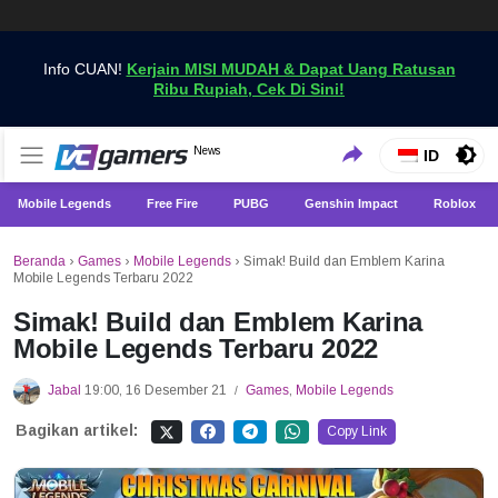
Info CUAN!
Kerjain MISI MUDAH & Dapat Uang Ratusan
Ribu Rupiah, Cek Di Sini!
Dapatkan Berita Games Terbaru Hanya di VCGamers
News
VCGamers News
ID
Mobile Legends
Free Fire
PUBG
Genshin Impact
Roblox
Beranda
›
Games
›
Mobile Legends
›
Simak! Build dan Emblem Karina
Mobile Legends Terbaru 2022
Simak! Build dan Emblem Karina
Mobile Legends Terbaru 2022
Jabal
19:00, 16 Desember 21
Games
,
Mobile Legends
/
Bagikan artikel:
Copy Link