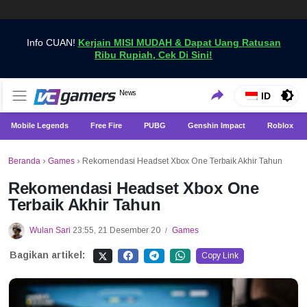
Info CUAN!
Kerjain MISI MUDAH & Dapat Uang Ratusan
Ribu Rupiah, Cek Di Sini!
Dapatkan Berita Games Terbaru Hanya di VCGamers
News
VCGamers News
ID
Mobile Legends
Free Fire
PUBG
Genshin Impact
Roblox
Beranda
›
Games
›
Rekomendasi Headset Xbox One Terbaik Akhir Tahun
Rekomendasi Headset Xbox One
Terbaik Akhir Tahun
Wulan Sari
23:55, 21 Desember 20
Games
/
Bagikan artikel:
Copy Link