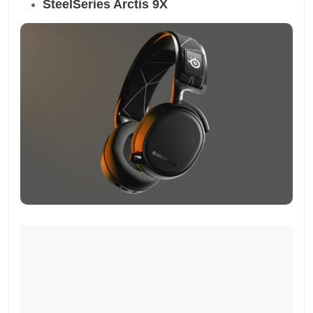
SteelSeries Arctis 9X