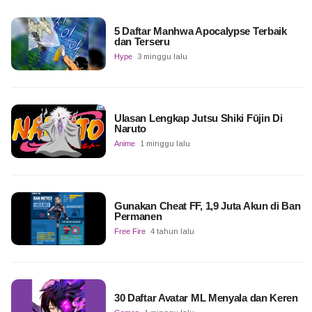
5 Daftar Manhwa Apocalypse Terbaik
dan Terseru
Hype
3 minggu lalu
Ulasan Lengkap Jutsu Shiki Fūjin Di
Naruto
Anime
1 minggu lalu
Gunakan Cheat FF, 1,9 Juta Akun di Ban
Permanen
Free Fire
4 tahun lalu
30 Daftar Avatar ML Menyala dan Keren