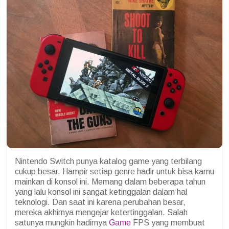
Nintendo Switch punya katalog game yang terbilang
cukup besar. Hampir setiap genre hadir untuk bisa kamu
mainkan di konsol ini. Memang dalam beberapa tahun
yang lalu konsol ini sangat ketinggalan dalam hal
teknologi. Dan saat ini karena perubahan besar,
mereka akhirnya mengejar ketertinggalan. Salah
satunya mungkin hadirnya
Game
FPS yang membuat