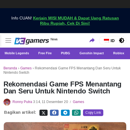
Info CUAN!
Kerjain MISI MUDAH & Dapat Uang Ratusan
Ribu Rupiah, Cek Di Sini!
Dapatkan Berita Games Terbaru Hanya di VCGamers
News
VCGamers News
ID
Mobile Legends
Free Fire
PUBG
Genshin Impact
Roblox
Beranda
›
Games
›
Rekomendasi Game FPS Menantang Dan Seru Untuk
Nintendo Switch
Rekomendasi Game FPS Menantang
Dan Seru Untuk Nintendo Switch
Ronny Putra
3:14, 11 Desember 20
Games
/
Bagikan artikel:
Copy Link