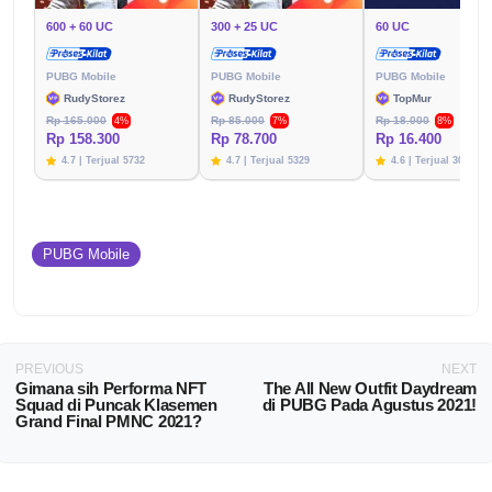
600 + 60 UC
300 + 25 UC
60 UC
PUBG Mobile
PUBG Mobile
PUBG Mobile
RudyStorez
RudyStorez
TopMur
Rp 165.000
Rp 85.000
Rp 18.000
4%
7%
8%
Rp 158.300
Rp 78.700
Rp 16.400
4.7 | Terjual 5732
4.7 | Terjual 5329
4.6 | Terjual 3020
PUBG Mobile
PREVIOUS
NEXT
Gimana sih Performa NFT
The All New Outfit Daydream
Squad di Puncak Klasemen
di PUBG Pada Agustus 2021!
Grand Final PMNC 2021?