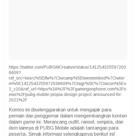
https://twitter.com/PUBGMCreative/status/141254325597203
6609?
ref_src=twsrc%5Etfw%7Ctwcamp%5Etweetembed%7Ctwter
m%5E1412543255972036609%7Ctwgr%5E%7Ctwcon%5Es
1_c10&ref_url=https%3A%2F%2Fgamingonphone.com%2Fn
ews%2Fpubg-mobile-ptopia-design-project-announced-for-
2021%2F
Kontes ini diselenggarakan untuk mengajak para
pemain dan penggemar dalam mengembangkan konten
dalam
game
ini. Merancang
outfit
, ransel, senjata, dan
item
lainnya di PUBG Mobile adalah tantangan para
peserta. Simak informasi selengkapnya berikut ini!