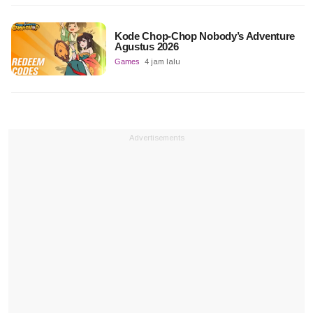
Kode Chop-Chop Nobody’s Adventure
Agustus 2026
Games
4 jam lalu
Advertisements