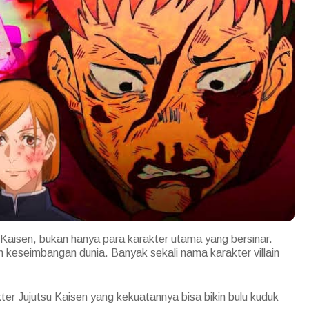
aisen, bukan hanya para karakter utama yang bersinar.
 keseimbangan dunia. Banyak sekali nama karakter villain
kter Jujutsu Kaisen yang kekuatannya bisa bikin bulu kuduk