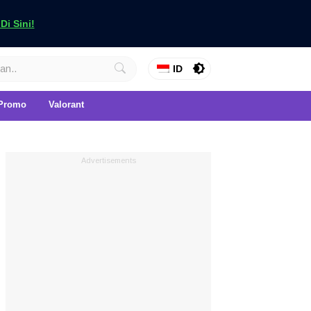
i Sini!
ID
Promo
Valorant
Advertisements