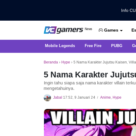
Info C
Dapatkan Berita Games Terbaru Ha
News
Es
VCGamers News
Games
Mobile Legends
Free Fire
PUBG
G
Beranda
›
Hype
›
5 Nama Karakter Jujutsu Kaisen, Villa
5 Nama Karakter Jujutsu
Ingin tahu siapa saja nama karakter villain terk
mengetahuinya.
Jabal
17:52, 9 Januari 24
Anime
,
Hype
/