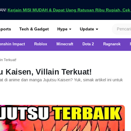
UAN!
Kerjain MISI MUDAH & Dapat Uang Ratusan Ribu Rupiah, Cek D
nya di VCGamers
ports
Tech & Gadget
Hype
Update
enshin Impact
Roblox
Minecraft
Dota 2
Ragnarok
in Terkuat!
 Kaisen, Villain Terkuat!
uat di anime dan manga Jujutsu Kaisen? Yuk, simak artikel ini untuk