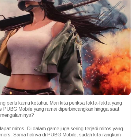
ng perlu kamu ketahui. Mari kita periksa fakta-fakta yang
s PUBG Mobile yang ramai diperbincangkan hingga saat
h mengalaminya?
dapat mitos. Di dalam game juga sering terjadi mitos yang
gamers. Sama halnya di PUBG Mobile, sudah kita rangkum