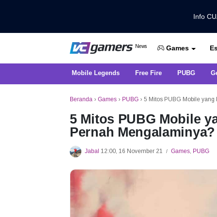
Info C
Dapatkan Berita Games Terbaru Ha
News
Es
VCGamers News
Games
Mobile Legends
Free Fire
PUBG
G
Beranda
›
Games
›
PUBG
›
5 Mitos PUBG Mobile yang
5 Mitos PUBG Mobile ya
Pernah Mengalaminya?
Jabal
12:00, 16 November 21
Games
,
PUBG
/