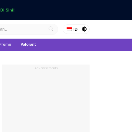
i Sini!
ID
Promo
Valorant
Advertisements