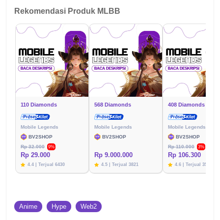
Rekomendasi Produk MLBB
110 Diamonds
568 Diamonds
408 Diamonds
Mobile Legends
Mobile Legends
Mobile Legends
BV2SHOP
BV2SHOP
BV2SHOP
Rp 32.000
Rp 110.000
9%
3%
Rp 29.000
Rp 9.000.000
Rp 106.300
4.4 | Terjual 6430
4.5 | Terjual 3821
4.6 | Terjual 3576
Anime
Hype
Web2