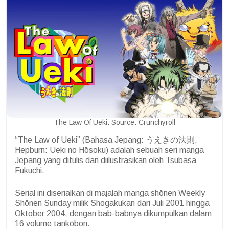
The Law Of Ueki. Source: Crunchyroll
“The Law of Ueki” (Bahasa Jepang: うえきの法則,
Hepburn: Ueki no Hōsoku) adalah sebuah seri manga
Jepang yang ditulis dan diilustrasikan oleh Tsubasa
Fukuchi.
Serial ini diserialkan di majalah manga shōnen Weekly
Shōnen Sunday milik Shogakukan dari Juli 2001 hingga
Oktober 2004, dengan bab-babnya dikumpulkan dalam
16 volume tankōbon.