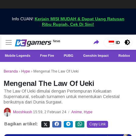
Info CUAN!
Kerjain MISI MUDAH & Dapat Uang Ratusan
Ribu Rupiah, Cek Di Sini!
Dapatkan Berita Games Terbaru Hanya di VCGamers
News
VCGamers News
ID
Mobile Legends
Free Fire
PUBG
Genshin Impact
Roblox
Beranda
›
Hype
›
Mengenal The Law Of Ueki
Mengenal The Law Of Ueki
The Law Of Ueki dimulai dengan Pertempuran Kekuatan
Supernatural, sebuah turnamen untuk menentukan Celestial
berikutnya dari Dunia Surgawi.
Mooshkash
15:59, 2 Februari 24
Anime
,
Hype
/
Bagikan artikel:
Copy Link