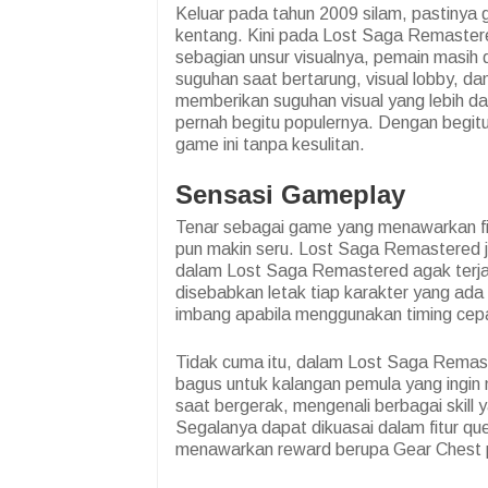
Keluar pada tahun 2009 silam, pastinya 
kentang. Kini pada Lost Saga Remastered
sebagian unsur visualnya, pemain masih
suguhan saat bertarung, visual lobby, d
memberikan suguhan visual yang lebih d
pernah begitu populernya. Dengan begit
game ini tanpa kesulitan.
Sensasi Gameplay
Tenar sebagai game yang menawarkan fit
pun makin seru. Lost Saga Remastered j
dalam Lost Saga Remastered agak terjad
disebabkan letak tiap karakter yang ad
imbang apabila menggunakan timing cepa
Tidak cuma itu, dalam Lost Saga Remaster
bagus untuk kalangan pemula yang ingin
saat bergerak, mengenali berbagai skill 
Segalanya dapat dikuasai dalam fitur que
menawarkan reward berupa Gear Chest