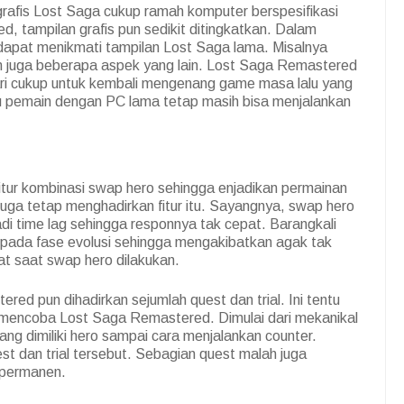
grafis Lost Saga cukup ramah komputer berspesifikasi
, tampilan grafis pun sedikit ditingkatkan. Dalam
 dapat menikmati tampilan Lost Saga lama. Misalnya
an juga beberapa aspek yang lain. Lost Saga Remastered
ari cukup untuk kembali mengenang game masa lalu yang
u pemain dengan PC lama tetap masih bisa menjalankan
ur kombinasi swap hero sehingga enjadikan permainan
uga tetap menghadirkan fitur itu. Sayangnya, swap hero
i time lag sehingga responnya tak cepat. Barangkali
a pada fase evolusi sehingga mengakibatkan agak tak
t saat swap hero dilakukan.
ed pun dihadirkan sejumlah quest dan trial. Ini tentu
 mencoba Lost Saga Remastered. Dimulai dari mekanikal
yang dimiliki hero sampai cara menjalankan counter.
st dan trial tersebut. Sebagian quest malah juga
 permanen.