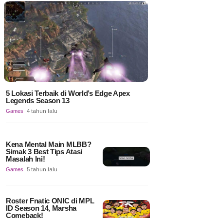
5 Lokasi Terbaik di World’s Edge Apex
Legends Season 13
Games
4 tahun lalu
Kena Mental Main MLBB?
Simak 3 Best Tips Atasi
Masalah Ini!
Games
5 tahun lalu
Roster Fnatic ONIC di MPL
ID Season 14, Marsha
Comeback!