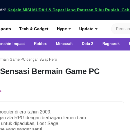
UAN!
Kerjain MISI MUDAH & Dapat Uang Ratusan Ribu Rupiah, Cek D
nya di VCGamers
ports
Tech & Gadget
Hype
Update
enshin Impact
Roblox
Minecraft
Dota 2
Ragnarok
ermain Game PC dengan Swap Hero
 Sensasi Bermain Game PC
s
opuler di era tahun 2009.
an ala RPG dengan berbagai elemen baru.
untuk dipadukan, Lost Saga
e yang sangat seru!