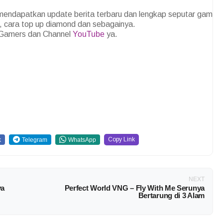
 mendapatkan update berita terbaru dan lengkap seputar game.
ik, cara top up diamond dan sebagainya.
amers dan Channel
YouTube
ya.
Copy Link
k
Telegram
WhatsApp
NEXT
ya
Perfect World VNG – Fly With Me Serunya
Bertarung di 3 Alam