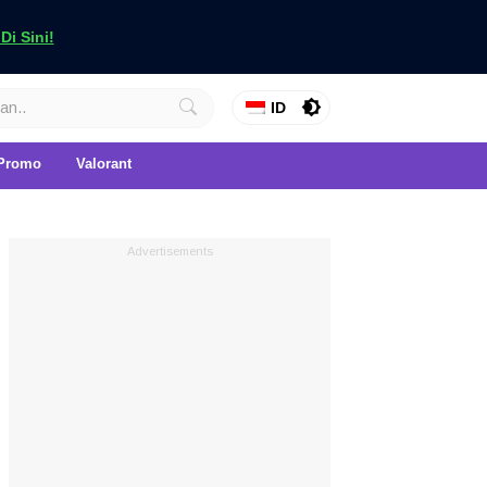
i Sini!
ID
Promo
Valorant
Advertisements