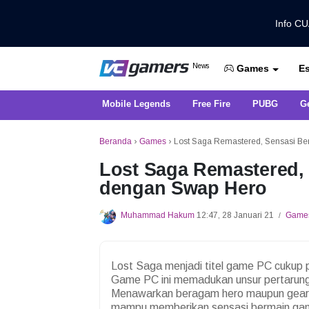
Info C
Dapatkan Berita Games Terbaru Ha
News
Es
VCGamers News
Games
Mobile Legends
Free Fire
PUBG
G
Beranda
›
Games
›
Lost Saga Remastered, Sensasi B
Lost Saga Remastered,
dengan Swap Hero
Muhammad Hakum
12:47, 28 Januari 21
Game
/
Lost Saga menjadi titel game PC cukup p
Game PC ini memadukan unsur pertarung
Menawarkan beragam hero maupun gear 
mampu memberikan sensasi bermain gam