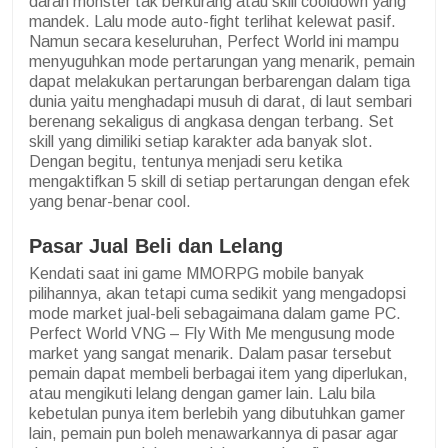
darah monster tak berkurang atau skill cooldown yang
mandek. Lalu mode auto-fight terlihat kelewat pasif.
Namun secara keseluruhan, Perfect World ini mampu
menyuguhkan mode pertarungan yang menarik, pemain
dapat melakukan pertarungan berbarengan dalam tiga
dunia yaitu menghadapi musuh di darat, di laut sembari
berenang sekaligus di angkasa dengan terbang. Set
skill yang dimiliki setiap karakter ada banyak slot.
Dengan begitu, tentunya menjadi seru ketika
mengaktifkan 5 skill di setiap pertarungan dengan efek
yang benar-benar cool.
Pasar Jual Beli dan Lelang
Kendati saat ini game MMORPG mobile banyak
pilihannya, akan tetapi cuma sedikit yang mengadopsi
mode market jual-beli sebagaimana dalam game PC.
Perfect World VNG – Fly With Me mengusung mode
market yang sangat menarik. Dalam pasar tersebut
pemain dapat membeli berbagai item yang diperlukan,
atau mengikuti lelang dengan gamer lain. Lalu bila
kebetulan punya item berlebih yang dibutuhkan gamer
lain, pemain pun boleh menawarkannya di pasar agar