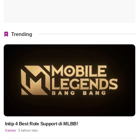
Trending
Intip 4 Best Role Support di MLBB!
Games
5 tahun lalu