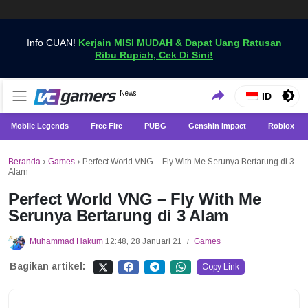
Info CUAN!
Kerjain MISI MUDAH & Dapat Uang Ratusan
Ribu Rupiah, Cek Di Sini!
Dapatkan Berita Games Terbaru Hanya di VCGamers
News
VCGamers News
ID
Mobile Legends
Free Fire
PUBG
Genshin Impact
Roblox
Beranda
›
Games
›
Perfect World VNG – Fly With Me Serunya Bertarung di 3
Alam
Perfect World VNG – Fly With Me
Serunya Bertarung di 3 Alam
Muhammad Hakum
12:48, 28 Januari 21
Games
/
Bagikan artikel:
Copy Link