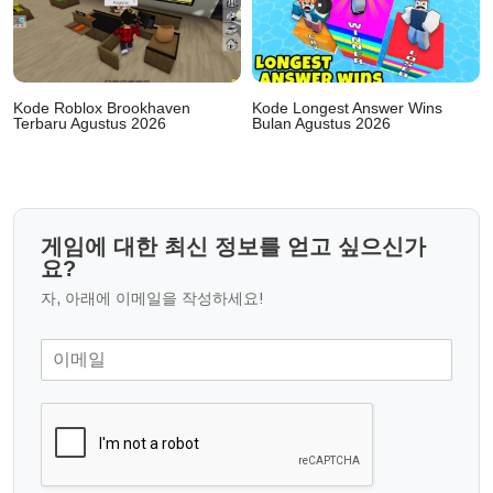
Kode Roblox Brookhaven
Kode Longest Answer Wins
Terbaru Agustus 2026
Bulan Agustus 2026
게임에 대한 최신 정보를 얻고 싶으신가
요?
자, 아래에 이메일을 작성하세요!