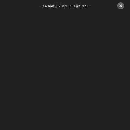
×
계속하려면 아래로 스크롤하세요.