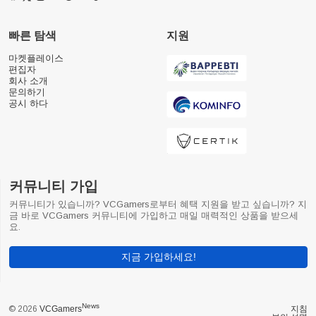
빠른 탐색
지원
마켓플레이스
편집자
회사 소개
문의하기
공시 하다
커뮤니티 가입
커뮤니티가 있습니까? VCGamers로부터 혜택 지원을 받고 싶습니까? 지
금 바로 VCGamers 커뮤니티에 가입하고 매일 매력적인 상품을 받으세
요.
지금 가입하세요!
News
© 2026
VCGamers
지침