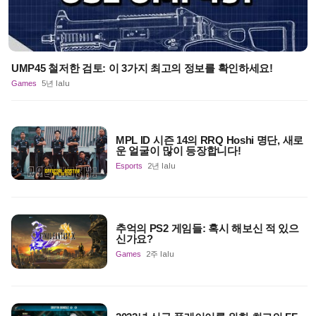
UMP45 철저한 검토: 이 3가지 최고의 정보를 확인하세요!
Games
5년 lalu
MPL ID 시즌 14의 RRQ Hoshi 명단, 새로
운 얼굴이 많이 등장합니다!
Esports
2년 lalu
추억의 PS2 게임들: 혹시 해보신 적 있으
신가요?
Games
2주 lalu