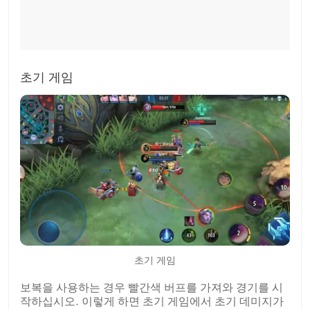
초기 게임
초기 게임
보복을 사용하는 경우 빨간색 버프를 가져와 경기를 시
작하십시오. 이렇게 하면 초기 게임에서 초기 데미지가