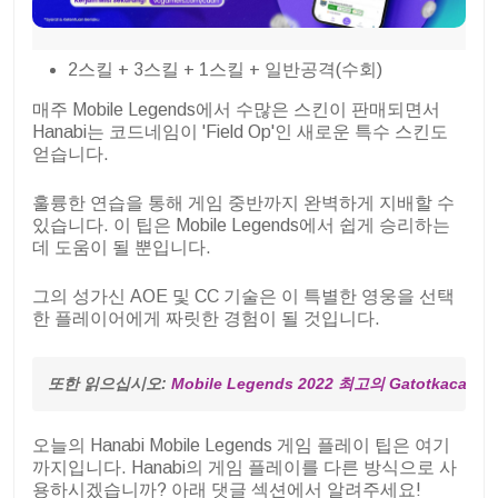
2스킬 + 3스킬 + 1스킬 + 일반공격(수회)
매주 Mobile Legends에서 수많은 스킨이 판매되면서
Hanabi는 코드네임이 'Field Op'인 새로운 특수 스킨도
얻습니다.
훌륭한 연습을 통해 게임 중반까지 완벽하게 지배할 수
있습니다. 이 팁은 Mobile Legends에서 쉽게 승리하는
데 도움이 될 뿐입니다.
그의 성가신 AOE 및 CC 기술은 이 특별한 영웅을 선택
한 플레이어에게 짜릿한 경험이 될 것입니다.
또한 읽으십시오: 
Mobile Legends 2022 최고의 Gatotkaca
오늘의 Hanabi Mobile Legends 게임 플레이 팁은 여기
까지입니다. Hanabi의 게임 플레이를 다른 방식으로 사
용하시겠습니까? 아래 댓글 섹션에서 알려주세요!