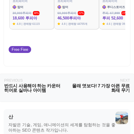
프리파이어
프리파이어
프리파이어
탑머
탑머
루디스토어즈
30,000루피아
60,000루피아
루피. 67,999
38%
22%
22%
18,600 루피아
46,500루피아
루피 52,600
4.8 | 판매량 61115
4.8 | 판매량 44705개
4.6 | 판매량 39,790개
Free Fiee
PREVIOUS
NEXT
반드시 사용해야 하는 카운터
몰래 엿보다! 7 가장 아픈 무료
히어로 실바나 아이템
화재 무기
산
자발은 기술, 게임, 애니메이션의 세계를 탐험하는 것을 좋
아하는 SEO 콘텐츠 작가입니다.