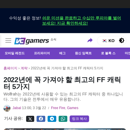
수익성 좋은 정보!
쉬운 미션을 완료하고 수십만 루피아를 벌어
보세요! 지금 확인하세요!
VCGamers에서만 최신 게임 뉴스 받기
소식
VCGamers 뉴스
KO
모바일 레전드
프리파이어
배그
원신 임팩트
로 블록 스
마
홈페이지
›
계략
›
2022년에 꼭 가져야 할 최고의 FF 캐릭터 5가지
2022년에 꼭 가져야 할 최고의 FF 캐릭
터 5가지
Wolfrah는 2022년에 사용할 수 있는 최고의 FF 캐릭터 중 하나입니
다. 그의 기술은 전투에서 매우 유용합니다.
Jabal
13:00, 3 3월 22
Free Fire
,
Games
/
기사 공유:
링크 복사