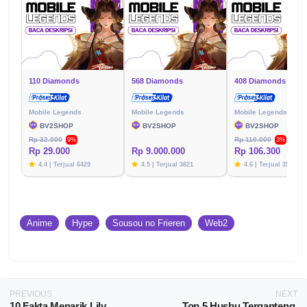
110 Diamonds
568 Diamonds
408 Diamonds
Mobile Legends
Mobile Legends
Mobile Legends
BV2SHOP
BV2SHOP
BV2SHOP
Rp 32.000
Rp 110.000
9%
3%
Rp 29.000
Rp 9.000.000
Rp 106.300
4.4 | Terjual 6429
4.5 | Terjual 3821
4.6 | Terjual 3576
Anime
Hype
Sousou no Frieren
Web2
PREVIOUS
NEXT
10 Fakta Menarik Lily
Top 5 Husbu Terganteng,