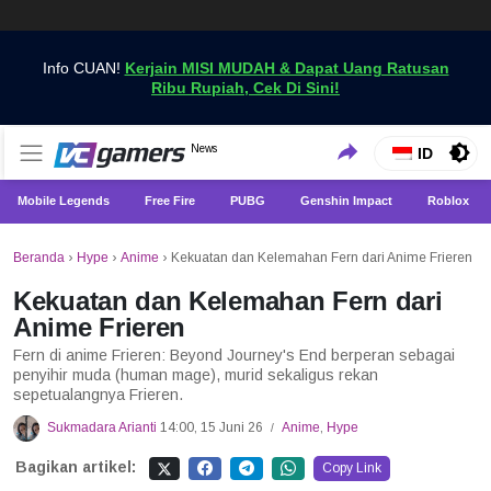
Info CUAN!
Kerjain MISI MUDAH & Dapat Uang Ratusan
Ribu Rupiah, Cek Di Sini!
Dapatkan Berita Games Terbaru Hanya di VCGamers
News
VCGamers News
ID
Mobile Legends
Free Fire
PUBG
Genshin Impact
Roblox
Beranda
›
Hype
›
Anime
›
Kekuatan dan Kelemahan Fern dari Anime Frieren
Kekuatan dan Kelemahan Fern dari
Anime Frieren
Fern di anime Frieren: Beyond Journey's End berperan sebagai
penyihir muda (human mage), murid sekaligus rekan
sepetualangnya Frieren.
Sukmadara Arianti
14:00, 15 Juni 26
Anime
,
Hype
/
Bagikan artikel:
Copy Link