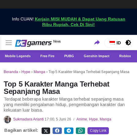
Info CUAN!
Kerjain MISI MUDAH & Dapat Uang Ratusan
Ribu Rupiah, Cek Di Sini!
Dapatkan Berita Games Terbaru Hanya di VCGamers
News
VCGamers News
ID
Mobile Legends
Free Fire
PUBG
Genshin Impact
Roblox
Beranda
›
Hype
›
Manga
›
Top 5 Karakter Manga Terhebat Sepanjang Masa
Top 5 Karakter Manga Terhebat
Sepanjang Masa
Terdapat beberapa karakter Manga terhebat sepanjang masa
yang memiliki pengalaman hidup, pengembangan karakter dan
kekuatan luar biasa.
Sukmadara Arianti
17:00, 5 Juni 26
Anime
,
Hype
,
Manga
/
Bagikan artikel:
Copy Link