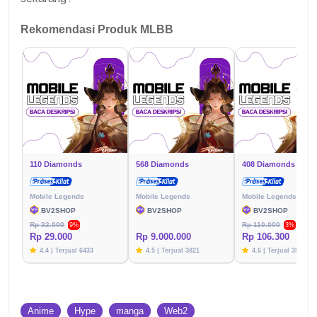
Rekomendasi Produk MLBB
110 Diamonds
568 Diamonds
408 Diamonds
Mobile Legends
Mobile Legends
Mobile Legends
BV2SHOP
BV2SHOP
BV2SHOP
Rp 32.000
Rp 110.000
9%
3%
Rp 29.000
Rp 9.000.000
Rp 106.300
4.4 | Terjual 6433
4.5 | Terjual 3821
4.6 | Terjual 3576
Anime
Hype
manga
Web2