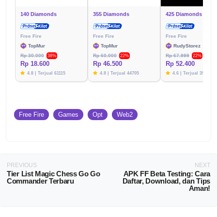
140 Diamonds
355 Diamonds
425 Diamonds
Free Fire
Free Fire
Free Fire
TopMur
TopMur
RudyStorez
Rp 30.000
Rp 60.000
Rp 67.999
38%
22%
22%
Rp 18.600
Rp 46.500
Rp 52.400
4.8 | Terjual 61115
4.8 | Terjual 44705
4.6 | Terjual 39783
Free Fire
Games
Opt
Web2
PREVIOUS
NEXT
Tier List Magic Chess Go Go
APK FF Beta Testing: Cara
Commander Terbaru
Daftar, Download, dan Tips
Aman!