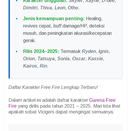
Karakter unggulan:
Skyler
,
Xayne
,
D-bee
,
Dimitri
,
Thiva
,
Leon
,
Otho
.
Jenis kemampuan penting:
Healing,
revives cepat, buff damage/HP, deteksi
musuh, dan peningkatan akurasi/kecepatan
gerak.
Rilis 2024–2025:
Termasuk
Ryden
,
Ignis
,
Orion
,
Tatsuya
,
Sonia
,
Oscar
,
Kassie
,
Kairos
,
Rin
.
Daftar Karakter Free Fire Lengkap Terbaru!
Dalam artikel ini adalah daftar karakter
Garena Free
Fire
yang dirilis pada tahun 2021 – 2025. Mari kita lihat
apakah sobat Vicigers dapat mengingat semuanya.