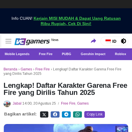
Info CUAN!
Kerjain MISI MUDAH & Dapat Uang Ratusan
Ribu Rupiah, Cek Di Sini!
Dapatkan Berita Games Terbaru Hanya di VCGamers
News
VCGamers News
ID
Mobile Legends
Free Fire
PUBG
Genshin Impact
Roblox
Beranda
›
Games
›
Free Fire
›
Lengkap! Daftar Karakter Garena Free Fire
yang Dirilis Tahun 2025
Lengkap! Daftar Karakter Garena Free
Fire yang Dirilis Tahun 2025
Jabal
14:00, 20 Agustus 25
Free Fire
,
Games
/
Bagikan artikel:
Copy Link