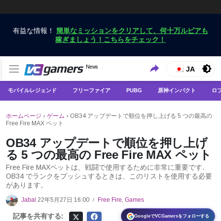
有益な情報！
簡単なミッションをクリアして、何十万ルピアも
稼ぎましょう！こちらをチェック！
VCGamersだけで最新のゲームニュースを入手
News
VCGamers ニュース
JA
モバイルレジェンド
フリーファイア
PUBG
原神インパクト
ロ
ホームページ
›
ゲーム
›
OB34 アップデートで順位を押し上げる 5 つの最高の
Free Fire MAX ペット
OB34 アップデートで順位を押し上げ
る 5 つの最高の Free Fire MAX ペット
Free Fire MAXペットは、戦闘で使用するために非常に重要です.
OB34 でランクをプッシュするときは、このリストを使用する必要
があります。
Jabal
22年5月27日 16:00
Free Fire
,
Games
/
記事を共有する:
GoogleでVCGamersをフォローする