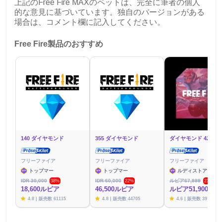
上記のFree Fire MAXのペットは、完全に筆者の個人
的な意見に基づいています。独自のバージョンがある
場合は、コメント欄に記入してください。
Free Fire製品のおすすめ
140 ダイヤモンド
355 ダイヤモンド
ダイヤモンド 425 個
フリーファイア
フリーファイア
フリーファイア
トップマー
トップマー
ルディストアーズ
IDR 30,000
IDR 60,000
ルピア67,999
38%
22%
23%
18,600ルピア
46,500ルピア
ルピア51,900
4.8 | 販売数 61115
4.8 | 販売数 44705
4.6 | 販売数 39791