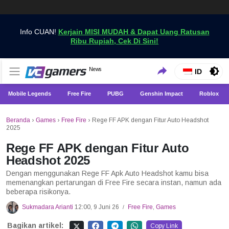
Info CUAN!
Kerjain MISI MUDAH & Dapat Uang Ratusan
Ribu Rupiah, Cek Di Sini!
Dapatkan Berita Games Terbaru Hanya di VCGamers
News
VCGamers News
ID
Mobile Legends
Free Fire
PUBG
Genshin Impact
Roblox
Beranda
›
Games
›
Free Fire
›
Rege FF APK dengan Fitur Auto Headshot
2025
Rege FF APK dengan Fitur Auto
Headshot 2025
Dengan menggunakan Rege FF Apk Auto Headshot kamu bisa
memenangkan pertarungan di Free Fire secara instan, namun ada
beberapa risikonya.
Sukmadara Arianti
12:00, 9 Juni 26
Free Fire
,
Games
/
Bagikan artikel:
Copy Link