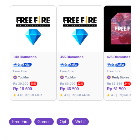
140 Diamonds
355 Diamonds
425 Diamonds
Free Fire
Free Fire
Free Fire
TopMur
TopMur
RudyStorez
Rp 30.000
Rp 60.000
Rp 67.999
38%
22%
24%
Rp 18.600
Rp 46.500
Rp 51.500
4.8 | Terjual 61115
4.8 | Terjual 44705
4.6 | Terjual 39782
Free Fire
Games
Opt
Web2