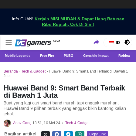
Info CUAN!
Kerjain MISI MUDAH & Dapat Uang Ratusan
Ribu Rupiah, Cek Di Sini!
Dapatkan Berita Games Terbaru Hanya di VCGamers
News
VCGamers News
ID
Mobile Legends
Free Fire
PUBG
Genshin Impact
Roblox
Beranda
›
Tech & Gadget
›
Huawei Band 9: Smart Band Terbaik di Bawah 1
Juta
Huawei Band 9: Smart Band Terbaik
di Bawah 1 Juta
Buat yang lagi cari smart band murah tapi enggak murahan,
Huawei Band 9 pilihan terbaik yang enggak bikin kantong kalian
jebol.
Artaz Gang
13:51, 10 Mei 24
Tech & Gadget
/
Bagikan artikel:
Copy Link