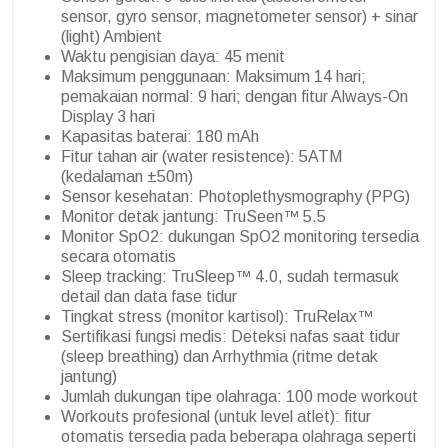
sensor, gyro sensor, magnetometer sensor) + sinar
(light) Ambient
Waktu pengisian daya: 45 menit
Maksimum penggunaan: Maksimum 14 hari;
pemakaian normal: 9 hari; dengan fitur Always-On
Display 3 hari
Kapasitas baterai: 180 mAh
Fitur tahan air (water resistence): 5ATM
(kedalaman ±50m)
Sensor kesehatan: Photoplethysmography (PPG)
Monitor detak jantung: TruSeen™ 5.5
Monitor SpO2: dukungan SpO2 monitoring tersedia
secara otomatis
Sleep tracking: TruSleep™ 4.0, sudah termasuk
detail dan data fase tidur
Tingkat stress (monitor kartisol): TruRelax™
Sertifikasi fungsi medis: Deteksi nafas saat tidur
(sleep breathing) dan Arrhythmia (ritme detak
jantung)
Jumlah dukungan tipe olahraga: 100 mode workout
Workouts profesional (untuk level atlet): fitur
otomatis tersedia pada beberapa olahraga seperti