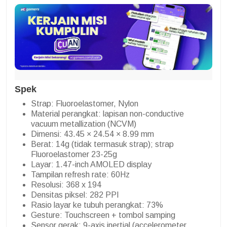
Spek
Strap: Fluoroelastomer, Nylon
Material perangkat: lapisan non-conductive
vacuum metallization (NCVM)
Dimensi: 43.45 × 24.54 × 8.99 mm
Berat: 14g (tidak termasuk strap); strap
Fluoroelastomer 23-25g
Layar: 1.47-inch AMOLED display
Tampilan refresh rate: 60Hz
Resolusi: 368 x 194
Densitas piksel: 282 PPI
Rasio layar ke tubuh perangkat: 73%
Gesture: Touchscreen + tombol samping
Sensor gerak: 9-axis inertial (accelerometer