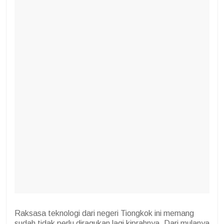
Raksasa teknologi dari negeri Tiongkok ini memang
sudah tidak perlu diragukan lagi kiprahnya. Dari mulanya