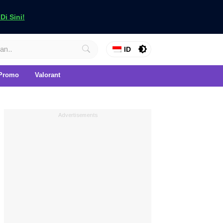
i Sini!
ID
Promo
Valorant
Advertisements