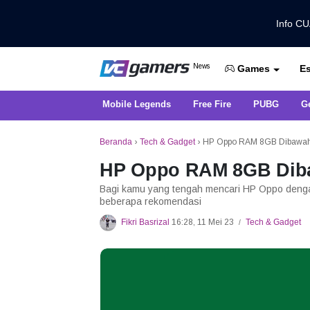
Info C
Dapatkan Berita Games Terbaru Ha
News
Es
VCGamers News
Games
Mobile Legends
Free Fire
PUBG
G
Beranda
›
Tech & Gadget
›
HP Oppo RAM 8GB Dibawah 3
HP Oppo RAM 8GB Dibaw
Bagi kamu yang tengah mencari HP Oppo denga
beberapa rekomendasi
Fikri Basrizal
16:28, 11 Mei 23
Tech & Gadget
/