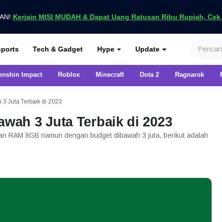
UAN!
Kerjain MISI MUDAH & Dapat Uang Ratusan Ribu Rupiah, Cek D
nya di VCGamers
ports
Tech & Gadget
Hype
Update
enshin Impact
Roblox
Minecraft
Dota 2
Ragnarok
 Juta Terbaik di 2023
ah 3 Juta Terbaik di 2023
n RAM 8GB namun dengan budget dibawah 3 juta, berikut adalah