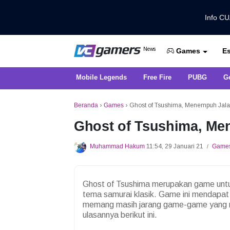
Info C
Dapatkan Berita Games Terbaru Ha
News
Es
VCGamers News
Games
Mobile Legends
Free Fire
PUBG
G
Beranda
›
Games
›
Ghost of Tsushima, Menempuh Jal
Ghost of Tsushima, Me
Muhammad Hakum
11:54, 29 Januari 21
Game
/
Ghost of Tsushima merupakan game untu
tema samurai klasik. Game ini mendapat 
memang masih jarang game-game yang men
ulasannya berikut ini.