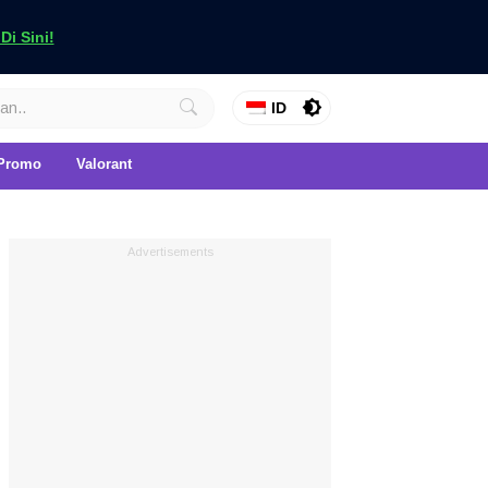
i Sini!
ID
Promo
Valorant
Advertisements