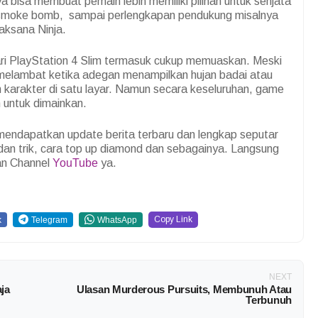
ya bisa membuat pemain lebih memiliki pilihan untuk senjata
, smoke bomb, sampai perlengkapan pendukung misalnya
aksana Ninja.
ri PlayStation 4 Slim termasuk cukup memuaskan. Meski
melambat ketika adegan menampilkan hujan badai atau
 karakter di satu layar. Namun secara keseluruhan, game
 untuk dimainkan.
 mendapatkan update berita terbaru dan lengkap seputar
 dan trik, cara top up diamond dan sebagainya. Langsung
n Channel
YouTube
ya.
Copy Link
k
Telegram
WhatsApp
NEXT
ja
Ulasan Murderous Pursuits, Membunuh Atau
Terbunuh