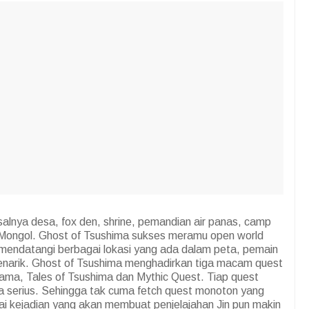
salnya desa, fox den, shrine, pemandian air panas, camp
a Mongol. Ghost of Tsushima sukses meramu open world
li mendatangi berbagai lokasi yang ada dalam peta, pemain
narik. Ghost of Tsushima menghadirkan tiga macam quest
 utama, Tales of Tsushima dan Mythic Quest. Tiap quest
ra serius. Sehingga tak cuma fetch quest monoton yang
 kejadian yang akan membuat penjelajahan Jin pun makin