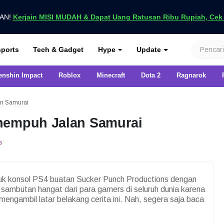
UAN!
Kerjain MISI MUDAH & Dapat Uang Ratusan Ribu Rupiah, Cek D
nya di VCGamers
ports
Tech & Gadget
Hype
Update
enshin Impact
Roblox
Minecraft
Dota 2
Ragnarok
an Samurai
nempuh Jalan Samurai
s
k konsol PS4 buatan Sucker Punch Productions dengan
sambutan hangat dari para gamers di seluruh dunia karena
gambil latar belakang cerita ini. Nah, segera saja baca