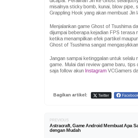
dicapai. Peralihan Jin ke Ghost selanjutn
misalnya sticky bomb, kunai, blow pipe
Grappling Hook yang akan membuat Jin l
Menjalankan game Ghost of Tsushima da
dijumpai beberapa kejadian FPS terasa 
ketika menampilkan efek partikel maupun
Ghost of Tsushima sangat mengasyikkan
Jangan sampai ketinggalan untuk selalu
game. Mulai dari review game baru, tips
saja follow akun
Instagram
VCGamers da
Bagikan artikel:
Twitter
Faceboo
PREVIOUS
Astracraft, Game Android Membuat Apa Sa
dengan Mudah