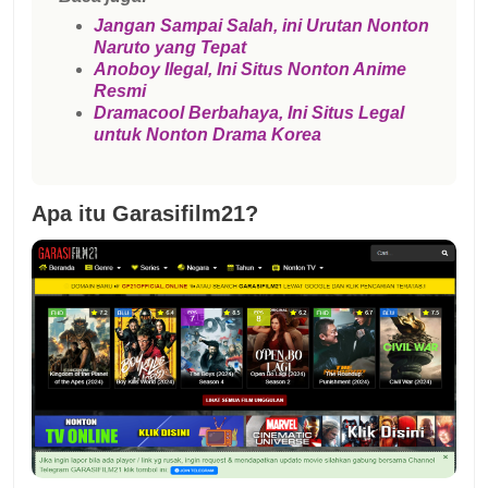
Jangan Sampai Salah, ini Urutan Nonton
Naruto yang Tepat
Anoboy Ilegal, Ini Situs Nonton Anime
Resmi
Dramacool Berbahaya, Ini Situs Legal
untuk Nonton Drama Korea
Apa itu Garasifilm21?