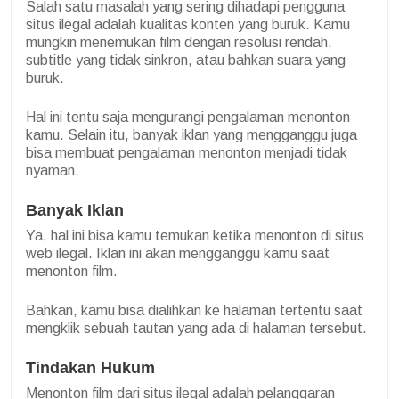
Salah satu masalah yang sering dihadapi pengguna
situs ilegal adalah kualitas konten yang buruk. Kamu
mungkin menemukan film dengan resolusi rendah,
subtitle yang tidak sinkron, atau bahkan suara yang
buruk.
Hal ini tentu saja mengurangi pengalaman menonton
kamu. Selain itu, banyak iklan yang mengganggu juga
bisa membuat pengalaman menonton menjadi tidak
nyaman.
Banyak Iklan
Ya, hal ini bisa kamu temukan ketika menonton di situs
web ilegal. Iklan ini akan mengganggu kamu saat
menonton film.
Bahkan, kamu bisa dialihkan ke halaman tertentu saat
mengklik sebuah tautan yang ada di halaman tersebut.
Tindakan Hukum
Menonton film dari situs ilegal adalah pelanggaran