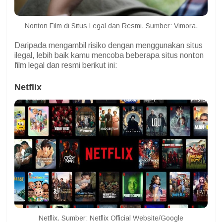
Nonton Film di Situs Legal dan Resmi. Sumber: Vimora.
Daripada mengambil risiko dengan menggunakan situs
ilegal, lebih baik kamu mencoba beberapa situs nonton
film legal dan resmi berikut ini:
Netflix
Netflix. Sumber: Netflix Official Website/Google