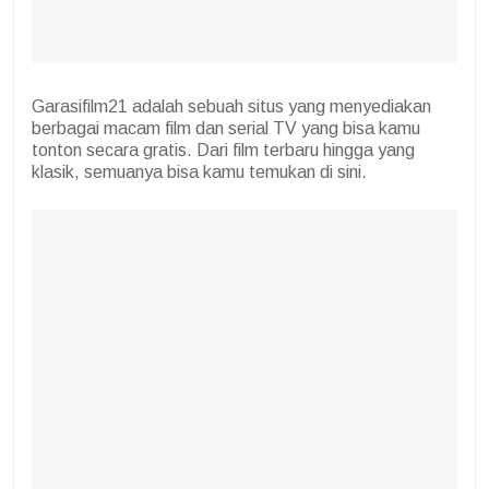
Garasifilm21 adalah sebuah situs yang menyediakan
berbagai macam film dan serial TV yang bisa kamu
tonton secara gratis. Dari film terbaru hingga yang
klasik, semuanya bisa kamu temukan di sini.