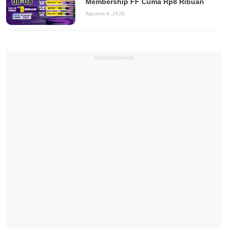
Membership FF Cuma Rp8 Ribuan
Agustus 4, 2026
Advertisements