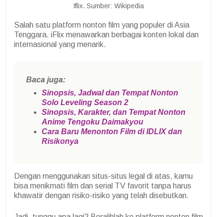
Iflix. Sumber: Wikipedia
Salah satu platform nonton film yang populer di Asia
Tenggara. iFlix menawarkan berbagai konten lokal dan
internasional yang menarik.
Baca juga:
Sinopsis, Jadwal dan Tempat Nonton
Solo Leveling Season 2
Sinopsis, Karakter, dan Tempat Nonton
Anime Tengoku Daimakyou
Cara Baru Menonton Film di IDLIX dan
Risikonya
Dengan menggunakan situs-situs legal di atas, kamu
bisa menikmati film dan serial TV favorit tanpa harus
khawatir dengan risiko-risiko yang telah disebutkan.
Jadi, tunggu apa lagi? Beralihlah ke platform nonton film