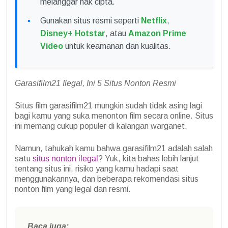
melanggar hak cipta.
Gunakan situs resmi seperti
Netflix
,
Disney+ Hotstar
, atau
Amazon Prime
Video
untuk keamanan dan kualitas.
Garasifilm21 Ilegal, Ini 5 Situs Nonton Resmi
Situs film garasifilm21 mungkin sudah tidak asing lagi
bagi kamu yang suka menonton film secara online. Situs
ini memang cukup populer di kalangan warganet.
Namun, tahukah kamu bahwa garasifilm21 adalah salah
satu
situs nonton ilegal
? Yuk, kita bahas lebih lanjut
tentang situs ini, risiko yang kamu hadapi saat
menggunakannya, dan beberapa rekomendasi situs
nonton film yang legal dan resmi.
Baca juga: