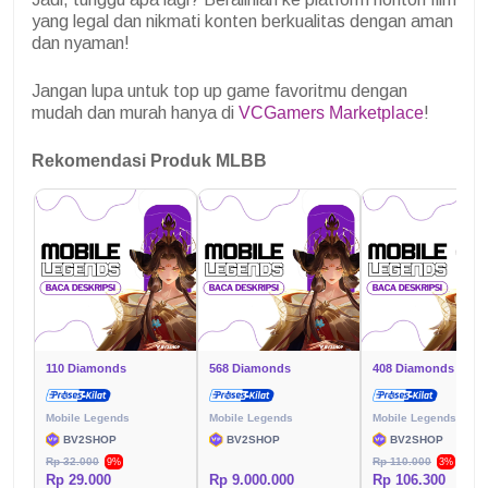
yang legal dan nikmati konten berkualitas dengan aman
dan nyaman!
Jangan lupa untuk top up game favoritmu dengan
mudah dan murah hanya di
VCGamers Marketplace
!
Rekomendasi Produk MLBB
110 Diamonds
568 Diamonds
408 Diamonds
Mobile Legends
Mobile Legends
Mobile Legends
BV2SHOP
BV2SHOP
BV2SHOP
Rp 32.000
Rp 110.000
9%
3%
Rp 29.000
Rp 9.000.000
Rp 106.300