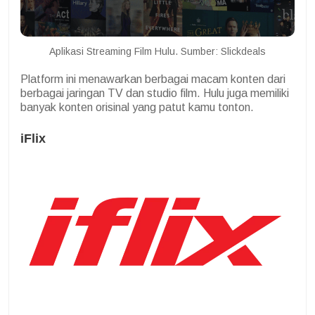
Aplikasi Streaming Film Hulu. Sumber: Slickdeals
Platform ini menawarkan berbagai macam konten dari
berbagai jaringan TV dan studio film. Hulu juga memiliki
banyak konten orisinal yang patut kamu tonton.
iFlix