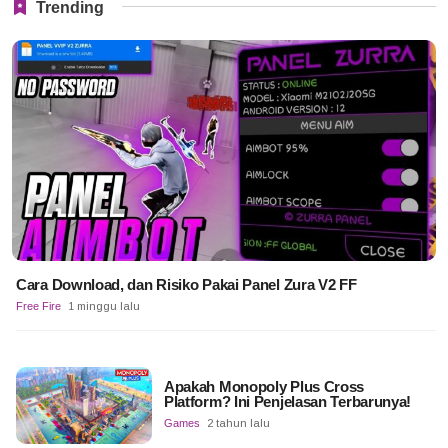
Trending
Cara Download, dan Risiko Pakai Panel Zura V2 FF
Free Fire
1 minggu lalu
Apakah Monopoly Plus Cross
Platform? Ini Penjelasan Terbarunya!
Games
2 tahun lalu