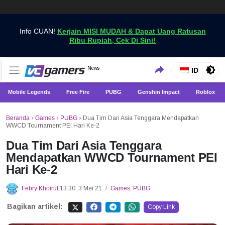
Info CUAN!
Kerjain MISI MUDAH & Dapat Uang Ratusan
Ribu Rupiah, Cek Di Sini!
Dapatkan Berita Games Terbaru Hanya di VCGamers
News
VCGamers News
ID
Mobile Legends
Free Fire
PUBG
Genshin Impact
Roblox
Beranda
›
Games
›
PUBG
›
Dua Tim Dari Asia Tenggara Mendapatkan
WWCD Tournament PEI Hari Ke-2
Dua Tim Dari Asia Tenggara
Mendapatkan WWCD Tournament PEI
Hari Ke-2
Febry Khoirul
13:30, 3 Mei 21
Games
,
PUBG
/
Bagikan artikel:
Copy Link