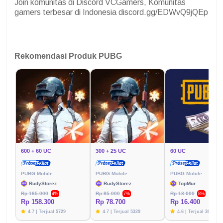
Join komunitas di Discord VCGamers, Komunitas
gamers terbesar di Indonesia discord.gg/EDWvQ9jQEp
Rekomendasi Produk PUBG
600 + 60 UC
300 + 25 UC
60 UC
PUBG Mobile
PUBG Mobile
PUBG Mobile
RudyStorez
RudyStorez
TopMur
Rp 165.000
Rp 85.000
Rp 18.000
4%
7%
8%
Rp 158.300
Rp 78.700
Rp 16.400
4.7 | Terjual 5729
4.7 | Terjual 5329
4.6 | Terjual 3020