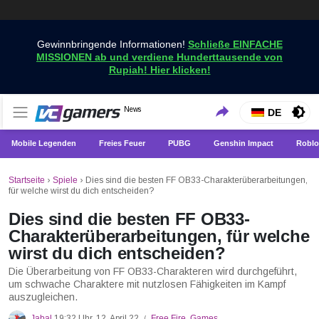
Gewinnbringende Informationen!
Schließe EINFACHE
MISSIONEN ab und verdiene Hunderttausende von
Rupiah! Hier klicken!
Holen Sie sich die neuesten Spielnachrichten nur bei
News
VCGamers-Neuigkeiten
DE
VCGamers
Mobile Legenden
Freies Feuer
PUBG
Genshin Impact
Roblo
Startseite
›
Spiele
›
Dies sind die besten FF OB33-Charakterüberarbeitungen,
für welche wirst du dich entscheiden?
Dies sind die besten FF OB33-
Charakterüberarbeitungen, für welche
wirst du dich entscheiden?
Die Überarbeitung von FF OB33-Charakteren wird durchgeführt,
um schwache Charaktere mit nutzlosen Fähigkeiten im Kampf
auszugleichen.
Jabal
19:32 Uhr, 12. April 22
Free Fire
,
Games
/