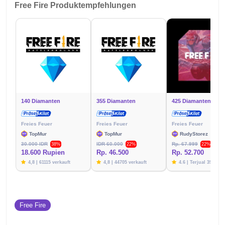
Free Fire Produktempfehlungen
140 Diamanten
355 Diamanten
425 Diamanten
Freies Feuer
Freies Feuer
Freies Feuer
TopMur
TopMur
RudyStorez
30.000 IDR
IDR 60.000
Rp. 67.999
38%
22%
22%
18.600 Rupien
Rp. 46.500
Rp. 52.700
4,8 | 61115 verkauft
4,8 | 44705 verkauft
4.6 | Terjual 39788
Free Fire