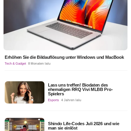
Erhöhen Sie die Bildauflösung unter Windows und MacBook
Tech & Gadget
8 Monaten lalu
Lass uns treffen! Biodaten des
ehemaligen RRQ Vivi MLBB Pro-
Spielers
Esports
4 Jahren lalu
Shindo Life-Codes Juli 2026 und wie
man sie einlöst