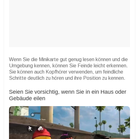
Wenn Sie die Minikarte gut genug lesen können und die
Umgebung kennen, können Sie Feinde leicht erkennen.
Sie können auch Kopfhörer verwenden, um feindliche
Schritte deutlich zu hören und ihre Position zu kennen.
Seien Sie vorsichtig, wenn Sie in ein Haus oder
Gebäude eilen