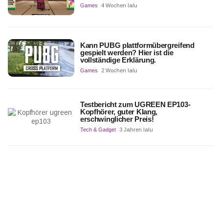
Games
4 Wochen lalu
Kann PUBG plattformübergreifend
gespielt werden? Hier ist die
vollständige Erklärung.
Games
2 Wochen lalu
Testbericht zum UGREEN EP103-
Kopfhörer, guter Klang,
erschwinglicher Preis!
Tech & Gadget
3 Jahren lalu