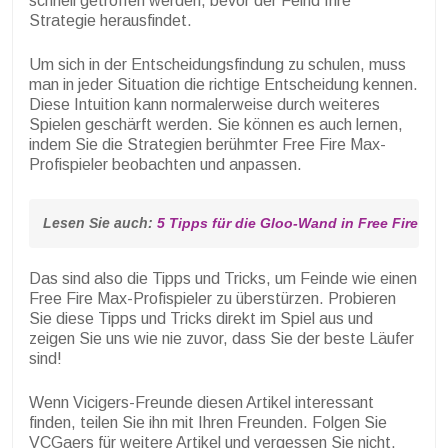
schnell getroffen werden, bevor der Feind Ihre
Strategie herausfindet.
Um sich in der Entscheidungsfindung zu schulen, muss
man in jeder Situation die richtige Entscheidung kennen.
Diese Intuition kann normalerweise durch weiteres
Spielen geschärft werden. Sie können es auch lernen,
indem Sie die Strategien berühmter Free Fire Max-
Profispieler beobachten und anpassen.
Lesen Sie auch: 
5 Tipps für die Gloo-Wand in Free Fire M
Das sind also die Tipps und Tricks, um Feinde wie einen
Free Fire Max-Profispieler zu überstürzen. Probieren
Sie diese Tipps und Tricks direkt im Spiel aus und
zeigen Sie uns wie nie zuvor, dass Sie der beste Läufer
sind!
Wenn Vicigers-Freunde diesen Artikel interessant
finden, teilen Sie ihn mit Ihren Freunden. Folgen Sie
VCGaers für weitere Artikel und vergessen Sie nicht,