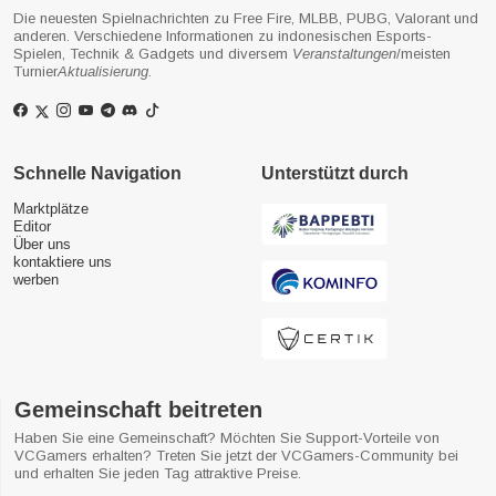
Die neuesten Spielnachrichten zu Free Fire, MLBB, PUBG, Valorant und
anderen. Verschiedene Informationen zu indonesischen Esports-
Spielen, Technik & Gadgets und diversem
Veranstaltungen
/meisten
Turnier
Aktualisierung
.
Schnelle Navigation
Unterstützt durch
Marktplätze
Editor
Über uns
kontaktiere uns
werben
Gemeinschaft beitreten
Haben Sie eine Gemeinschaft? Möchten Sie Support-Vorteile von
VCGamers erhalten? Treten Sie jetzt der VCGamers-Community bei
und erhalten Sie jeden Tag attraktive Preise.