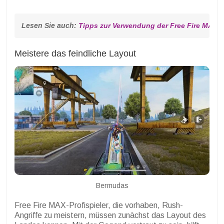
Lesen Sie auch: 
Tipps zur Verwendung der Free Fire MAX-Sch
Meistere das feindliche Layout
Bermudas
Free Fire MAX-Profispieler, die vorhaben, Rush-
Angriffe zu meistern, müssen zunächst das Layout des