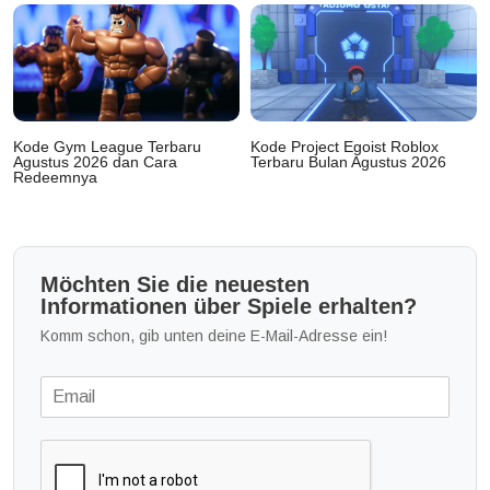
Kode Gym League Terbaru
Kode Project Egoist Roblox
Agustus 2026 dan Cara
Terbaru Bulan Agustus 2026
Redeemnya
Möchten Sie die neuesten
Informationen über Spiele erhalten?
Komm schon, gib unten deine E-Mail-Adresse ein!