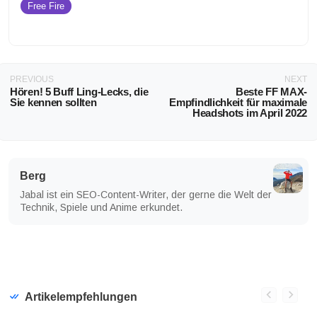
Free Fire
PREVIOUS
NEXT
Hören! 5 Buff Ling-Lecks, die
Beste FF MAX-
Sie kennen sollten
Empfindlichkeit für maximale
Headshots im April 2022
Berg
Jabal ist ein SEO-Content-Writer, der gerne die Welt der
Technik, Spiele und Anime erkundet.
Artikelempfehlungen