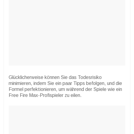
Glücklicherweise können Sie das Todesrisiko
minimieren, indem Sie ein paar Tipps befolgen, und die
Formel perfektionieren, um während der Spiele wie ein
Free Fire Max-Profispieler zu eilen.