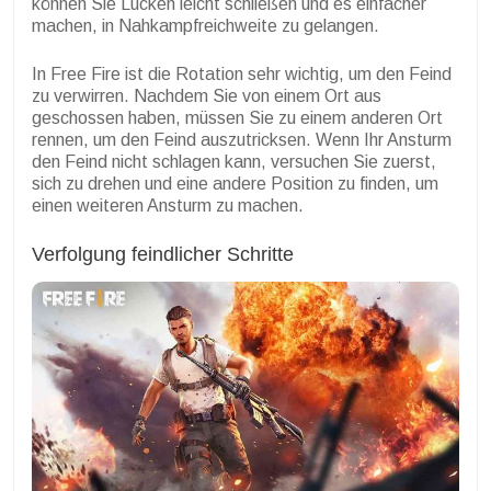
können Sie Lücken leicht schließen und es einfacher
machen, in Nahkampfreichweite zu gelangen.
In Free Fire ist die Rotation sehr wichtig, um den Feind
zu verwirren. Nachdem Sie von einem Ort aus
geschossen haben, müssen Sie zu einem anderen Ort
rennen, um den Feind auszutricksen. Wenn Ihr Ansturm
den Feind nicht schlagen kann, versuchen Sie zuerst,
sich zu drehen und eine andere Position zu finden, um
einen weiteren Ansturm zu machen.
Verfolgung feindlicher Schritte