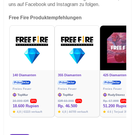
uns auf Facebook und Instagram zu folgen.
Free Fire Produktempfehlungen
140 Diamanten
355 Diamanten
425 Diamanten
Freies Feuer
Freies Feuer
Freies Feuer
TopMur
TopMur
RudyStorez
30.000 IDR
IDR 60.000
Rp. 67.999
38%
22%
24%
18.600 Rupien
Rp. 46.500
51.200 Rupien
4,8 | 61115 verkauft
4,8 | 44705 verkauft
4.6 | Terjual 39782