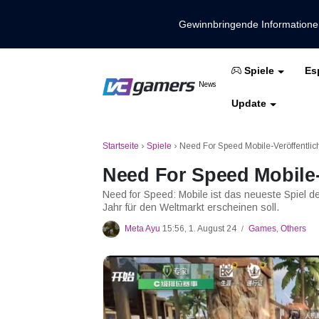
Gewinnbringende Information
Es
Spiele
Holen Sie sich die neuesten Spieln
News
VCGamers-Neuig
Update
Mobile Legenden
Freies Feuer
PUBG
Startseite
›
Spiele
›
Need For Speed Mobile-Veröffentlic
Need For Speed Mobile-
Need for Speed: Mobile ist das neueste Spiel 
Jahr für den Weltmarkt erscheinen soll.
Meta Ayu
15:56, 1. August 24
Games
,
Others
/