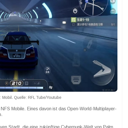
 Mobil. Quelle: RFL Tube/Youtube
n NFS Mobile. Eines davon ist das Open-World-Multiplayer-
b.
ktiven Stadt, die eine zukünftige Cyberpunk-Welt von Palm