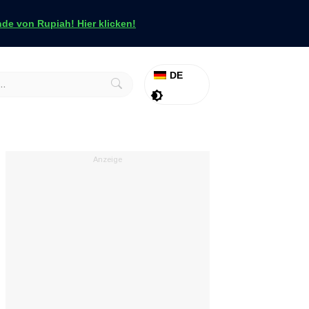
e von Rupiah! Hier klicken!
DE
Aktion
Tapfer
Anzeige