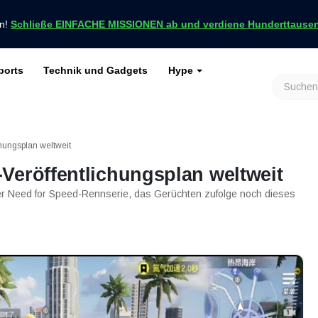
en!
Schließe EINFACHE MISSIONEN ab und verdiene Hunderttausend
ports
Technik und Gadgets
Hype
achrichten nur bei VCGamers
keiten
Genshin Impact
Roblox
Minecraft
Dota 2
Ragnarök
hungsplan weltweit
Veröffentlichungsplan weltweit
der Need for Speed-Rennserie, das Gerüchten zufolge noch dieses