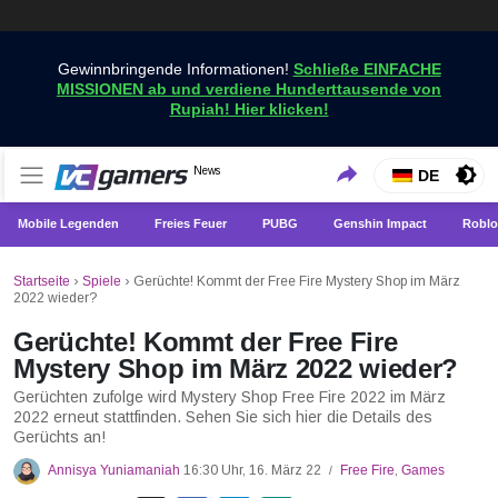
Gewinnbringende Informationen!
Schließe EINFACHE
MISSIONEN ab und verdiene Hunderttausende von
Rupiah! Hier klicken!
Holen Sie sich die neuesten Spielnachrichten nur bei
News
VCGamers-Neuigkeiten
DE
VCGamers
Mobile Legenden
Freies Feuer
PUBG
Genshin Impact
Roblo
Startseite
›
Spiele
›
Gerüchte! Kommt der Free Fire Mystery Shop im März
2022 wieder?
Gerüchte! Kommt der Free Fire
Mystery Shop im März 2022 wieder?
Gerüchten zufolge wird Mystery Shop Free Fire 2022 im März
2022 erneut stattfinden. Sehen Sie sich hier die Details des
Gerüchts an!
Annisya Yuniamaniah
16:30 Uhr, 16. März 22
Free Fire
,
Games
/