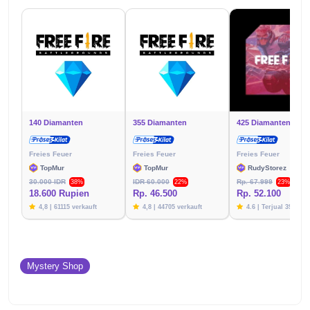
140 Diamanten
355 Diamanten
425 Diamanten
Freies Feuer
Freies Feuer
Freies Feuer
TopMur
TopMur
RudyStorez
30.000 IDR
IDR 60.000
Rp. 67.999
38%
22%
23%
18.600 Rupien
Rp. 46.500
Rp. 52.100
4,8 | 61115 verkauft
4,8 | 44705 verkauft
4.6 | Terjual 39787
Mystery Shop