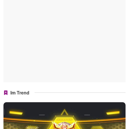
Im Trend