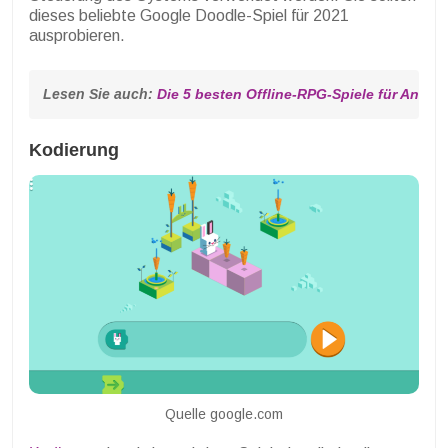
dieses beliebte Google Doodle-Spiel für 2021
ausprobieren.
Lesen Sie auch: 
Die 5 besten Offline-RPG-Spiele für Androi
Kodierung
Quelle google.com