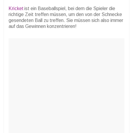
Kricket
ist ein Baseballspiel, bei dem die Spieler die
richtige Zeit treffen müssen, um den von der Schnecke
gesendeten Ball zu treffen. Sie müssen sich also immer
auf das Gewinnen konzentrieren!