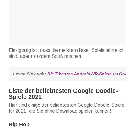
Einzigartig ist, dass die meisten dieser Spiele lehrreich
sind, aber trotzdem Spaß machen.
Lesen Sie auch: 
Die 7 besten Android-VR-Spiele im Google 
Liste der beliebtesten Google Doodle-
Spiele 2021
Hier sind einige der beliebtesten Google Doodle-Spiele
für 2021, die Sie ohne Download spielen können!
Hip Hop