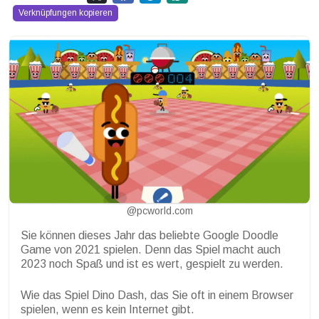
Verknüpfungen kopieren
@pcworld.com
Sie können dieses Jahr das beliebte Google Doodle
Game von 2021 spielen. Denn das Spiel macht auch
2023 noch Spaß und ist es wert, gespielt zu werden.
Wie das Spiel Dino Dash, das Sie oft in einem Browser
spielen, wenn es kein Internet gibt.