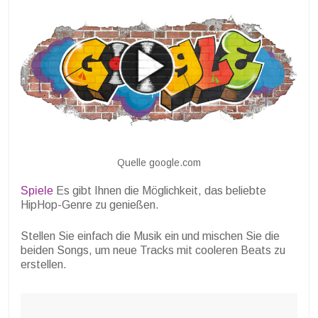
Quelle google.com
Spiele
Es gibt Ihnen die Möglichkeit, das beliebte
HipHop-Genre zu genießen.
Stellen Sie einfach die Musik ein und mischen Sie die
beiden Songs, um neue Tracks mit cooleren Beats zu
erstellen.