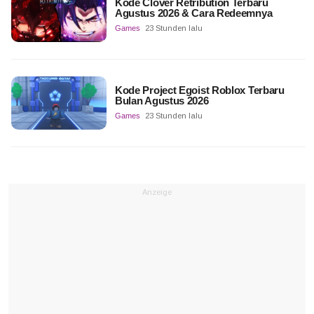
Kode Clover Retribution Terbaru
Agustus 2026 & Cara Redeemnya
Games
23 Stunden lalu
Kode Project Egoist Roblox Terbaru
Bulan Agustus 2026
Games
23 Stunden lalu
Anzeige