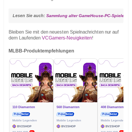
Lesen Sie auch: 
Sammlung alter GameHouse-PC-Spiele, Let'
Bleiben Sie mit den neuesten Spielnachrichten nur auf
dem Laufenden
VCGamers-Neuigkeiten
!
MLBB-Produktempfehlungen
110 Diamanten
568 Diamanten
408 Diamanten
Mobile Legenden
Mobile Legenden
Mobile Legenden
BV2SHOP
BV2SHOP
BV2SHOP