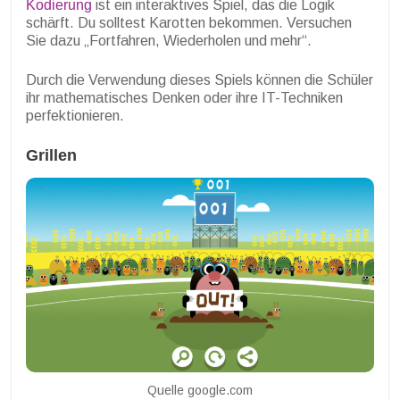
Kodierung
ist ein interaktives Spiel, das die Logik
schärft. Du solltest Karotten bekommen. Versuchen
Sie dazu „Fortfahren, Wiederholen und mehr“.
Durch die Verwendung dieses Spiels können die Schüler
ihr mathematisches Denken oder ihre IT-Techniken
perfektionieren.
Grillen
Quelle google.com