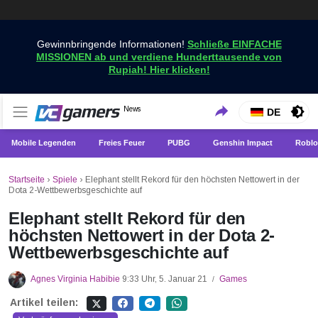
Gewinnbringende Informationen!
Schließe EINFACHE
MISSIONEN ab und verdiene Hunderttausende von
Rupiah! Hier klicken!
Holen Sie sich die neuesten Spielnachrichten nur bei
News
VCGamers-Neuigkeiten
DE
VCGamers
Mobile Legenden
Freies Feuer
PUBG
Genshin Impact
Roblo
Startseite
›
Spiele
›
Elephant stellt Rekord für den höchsten Nettowert in der
Dota 2-Wettbewerbsgeschichte auf
Elephant stellt Rekord für den
höchsten Nettowert in der Dota 2-
Wettbewerbsgeschichte auf
Agnes Virginia Habibie
9:33 Uhr, 5. Januar 21
Games
/
Artikel teilen: