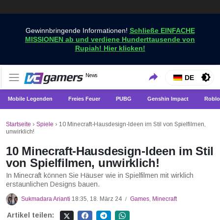
Gewinnbringende Informationen!
Schließe EINFACHE
MISSIONEN ab und verdiene Hunderttausende von
Rupiah! Hier klicken!
Holen Sie sich die neuesten Spielnachrichten nur bei
News
VCGamers-Neuigkeiten
DE
VCGamers
Mobile Legenden
Freies Feuer
PUBG
Genshin Impact
Roblo
Startseite
›
Spiele
›
10 Minecraft-Hausdesign-Ideen im Stil von Spielfilmen,
unwirklich!
10 Minecraft-Hausdesign-Ideen im Stil
von Spielfilmen, unwirklich!
In Minecraft können Sie Häuser wie in Spielfilmen mit wirklich
erstaunlichen Designs bauen.
Sukmadara Arianti
18:35, 18. März 24
Games
,
Minecraft
/
Artikel teilen: