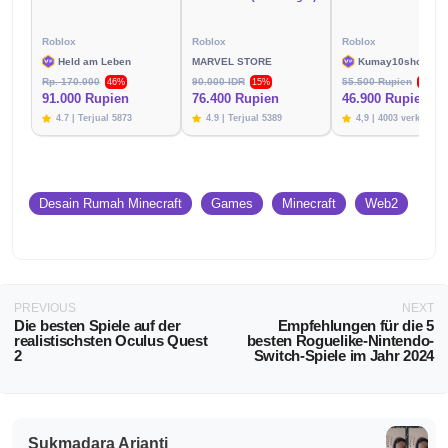
Roblox
Roblox
Roblox
Held am Leben
MARVEL STORE
Kumay10shop
Rp. 170.000
90.000 IDR
55.500 Rupien
46%
15%
15%
91.000 Rupien
76.400 Rupien
46.900 Rupien
4.7 | Terjual 5873
4.9 | Terjual 5389
4,9 | 4003 verkauft
Desain Rumah Minecraft
Games
Minecraft
Web2
PREVIOUS
NEXT
Die besten Spiele auf der
Empfehlungen für die 5
realistischsten Oculus Quest
besten Roguelike-Nintendo-
2
Switch-Spiele im Jahr 2024
Sukmadara Arianti