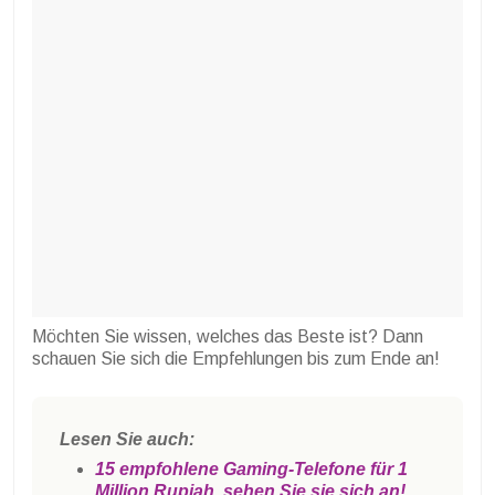
Möchten Sie wissen, welches das Beste ist? Dann
schauen Sie sich die Empfehlungen bis zum Ende an!
Lesen Sie auch:
15 empfohlene Gaming-Telefone für 1
Million Rupiah, sehen Sie sie sich an!