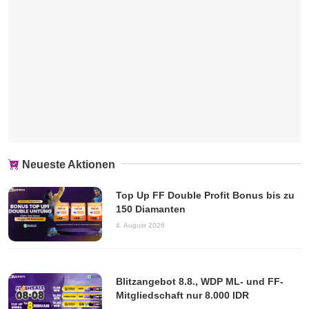
Neueste Aktionen
Top Up FF Double Profit Bonus bis zu
150 Diamanten
4. August 2026
Blitzangebot 8.8., WDP ML- und FF-
Mitgliedschaft nur 8.000 IDR