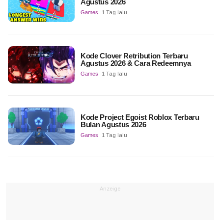
Agustus 2026
Games
1 Tag lalu
Kode Clover Retribution Terbaru
Agustus 2026 & Cara Redeemnya
Games
1 Tag lalu
Kode Project Egoist Roblox Terbaru
Bulan Agustus 2026
Games
1 Tag lalu
Anzeige