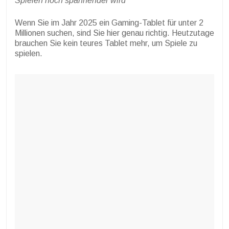
Spielen noch spannender wird
Wenn Sie im Jahr 2025 ein Gaming-Tablet für unter 2
Millionen suchen, sind Sie hier genau richtig. Heutzutage
brauchen Sie kein teures Tablet mehr, um Spiele zu
spielen.