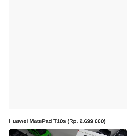
Huawei MatePad T10s (Rp. 2.699.000)