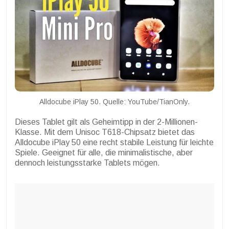
Alldocube iPlay 50. Quelle: YouTube/TianOnly.
Dieses Tablet gilt als Geheimtipp in der 2-Millionen-
Klasse. Mit dem Unisoc T618-Chipsatz bietet das
Alldocube iPlay 50 eine recht stabile Leistung für leichte
Spiele. Geeignet für alle, die minimalistische, aber
dennoch leistungsstarke Tablets mögen.