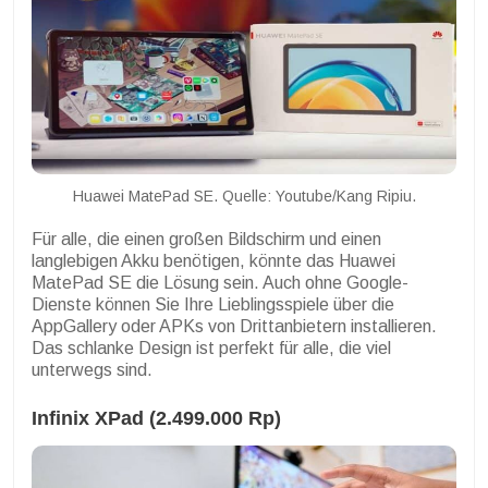
Huawei MatePad SE. Quelle: Youtube/Kang Ripiu.
Für alle, die einen großen Bildschirm und einen
langlebigen Akku benötigen, könnte das Huawei
MatePad SE die Lösung sein. Auch ohne Google-
Dienste können Sie Ihre Lieblingsspiele über die
AppGallery oder APKs von Drittanbietern installieren.
Das schlanke Design ist perfekt für alle, die viel
unterwegs sind.
Infinix XPad (2.499.000 Rp)