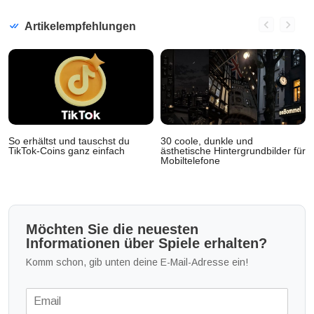
Artikelempfehlungen
So erhältst und tauschst du
30 coole, dunkle und
TikTok-Coins ganz einfach
ästhetische Hintergrundbilder für
Mobiltelefone
Möchten Sie die neuesten
Informationen über Spiele erhalten?
Komm schon, gib unten deine E-Mail-Adresse ein!