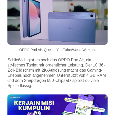
OPPO Pad Air. Quelle: YouTube/Wasa Wirman.
Schließlich gibt es noch das OPPO Pad Air, ein
stylisches Tablet mit ordentlicher Leistung. Der 10,36-
Zoll-Bildschirm mit 2K-Auflösung macht das Gaming-
Erlebnis noch angenehmer. Unterstützt von 4 GB RAM
und dem Snapdragon 680-Chipsatz spielst du viele
Spiele flüssig.