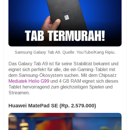
Samsung Galaxy Tab A9. Quelle: YouTube/Kang Ripiu.
Das Galaxy Tab A9 ist für seine Stabilität bekannt und
eignet sich perfekt für alle, die ein Gaming-Tablet mit
dem Samsung-Ökosystem suchen. Mit dem Chipsatz
Mediatek Helio G99
und 4 GB RAM eignet sich dieses
Tablet hervorragend zum gleichzeitigen Spielen und
Streamen.
Huawei MatePad SE (Rp. 2.579.000)