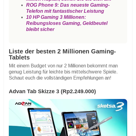
ROG Phone 9: Das neueste Gaming-
Telefon mit fantastischer Leistung
10 HP Gaming 3 Millionen:
Reibungsloses Gaming, Geldbeutel
bleibt sicher
Liste der besten 2 Millionen Gaming-
Tablets
Mit einem Budget von nur 2 Millionen bekommt man
genug Leistung für leichte bis mittelschwere Spiele.
Schaut euch die vollständigen Empfehlungen an!
Advan Tab Skizze 3 (Rp2.249.000)