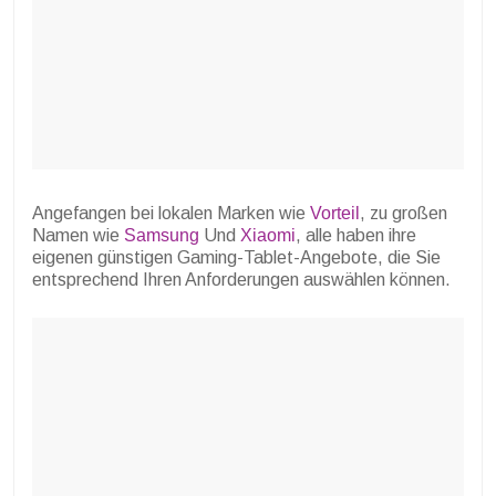
Angefangen bei lokalen Marken wie
Vorteil
, zu großen
Namen wie
Samsung
Und
Xiaomi
, alle haben ihre
eigenen günstigen Gaming-Tablet-Angebote, die Sie
entsprechend Ihren Anforderungen auswählen können.