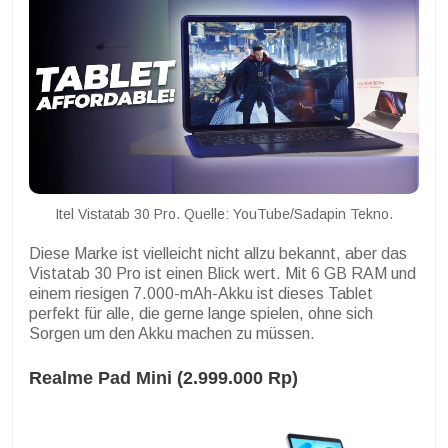
Itel Vistatab 30 Pro. Quelle: YouTube/Sadapin Tekno.
Diese Marke ist vielleicht nicht allzu bekannt, aber das
Vistatab 30 Pro ist einen Blick wert. Mit 6 GB RAM und
einem riesigen 7.000-mAh-Akku ist dieses Tablet
perfekt für alle, die gerne lange spielen, ohne sich
Sorgen um den Akku machen zu müssen.
Realme Pad Mini (2.999.000 Rp)