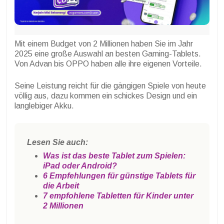
Mit einem Budget von 2 Millionen haben Sie im Jahr
2025 eine große Auswahl an besten Gaming-Tablets.
Von Advan bis OPPO haben alle ihre eigenen Vorteile.
Seine Leistung reicht für die gängigen Spiele von heute
völlig aus, dazu kommen ein schickes Design und ein
langlebiger Akku.
Lesen Sie auch:
Was ist das beste Tablet zum Spielen:
iPad oder Android?
6 Empfehlungen für günstige Tablets für
die Arbeit
7 empfohlene Tabletten für Kinder unter
2 Millionen