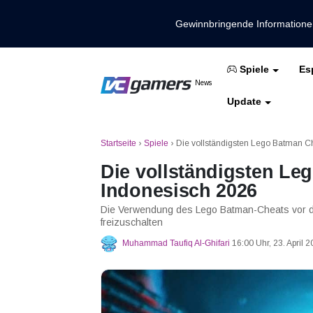
Gewinnbringende Information
Es
Spiele
Holen Sie sich die neuesten Spieln
News
VCGamers-Neuig
Update
Mobile Legenden
Freies Feuer
PUBG
Startseite
›
Spiele
›
Die vollständigsten Lego Batman C
Die vollständigsten Le
Indonesisch 2026
Die Verwendung des Lego Batman-Cheats vor dem
freizuschalten
Muhammad Taufiq Al-Ghifari
16:00 Uhr, 23. April 