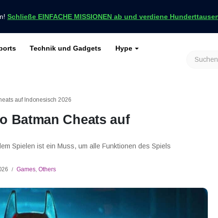
en!
Schließe EINFACHE MISSIONEN ab und verdiene Hunderttausend
ports
Technik und Gadgets
Hype
achrichten nur bei VCGamers
keiten
Genshin Impact
Roblox
Minecraft
Dota 2
Ragnarök
heats auf Indonesisch 2026
go Batman Cheats auf
 Spielen ist ein Muss, um alle Funktionen des Spiels
2026
Games
,
Others
/