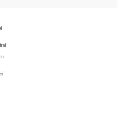
i
rei
en
ei