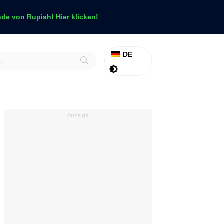
e von Rupiah! Hier klicken!
DE
Aktion
Tapfer
Anzeige