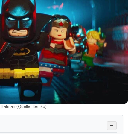
 Batman (Quelle: Itemku)
−