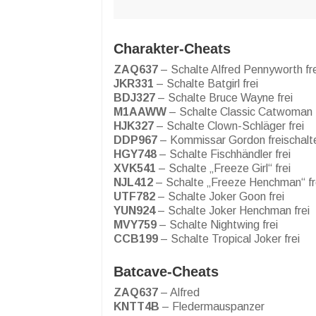
Charakter-Cheats
ZAQ637
– Schalte Alfred Pennyworth fre
JKR331
– Schalte Batgirl frei
BDJ327
– Schalte Bruce Wayne frei
M1AAWW
– Schalte Classic Catwoman f
HJK327
– Schalte Clown-Schläger frei
DDP967
– Kommissar Gordon freischalt
HGY748
– Schalte Fischhändler frei
XVK541
– Schalte „Freeze Girl“ frei
NJL412
– Schalte „Freeze Henchman“ fr
UTF782
– Schalte Joker Goon frei
YUN924
– Schalte Joker Henchman frei
MVY759
– Schalte Nightwing frei
CCB199
– Schalte Tropical Joker frei
Batcave-Cheats
ZAQ637
– Alfred
KNTT4B
– Fledermauspanzer