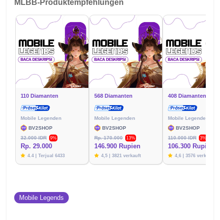
MLBB-Produktempfehlungen
110 Diamanten
568 Diamanten
408 Diamanten
Mobile Legenden
Mobile Legenden
Mobile Legenden
BV2SHOP
BV2SHOP
BV2SHOP
32.000 IDR
Rp. 170.000
110.000 IDR
9%
13%
3%
Rp. 29.000
146.900 Rupien
106.300 Rupien
4.4 | Terjual 6433
4,5 | 3821 verkauft
4,6 | 3576 verkauft
Mobile Legends