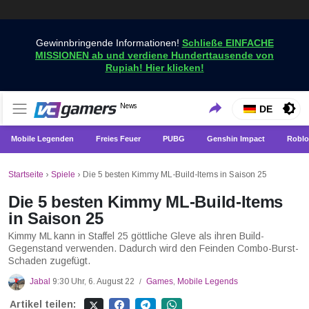
Gewinnbringende Informationen!
Schließe EINFACHE
MISSIONEN ab und verdiene Hunderttausende von
Rupiah! Hier klicken!
Holen Sie sich die neuesten Spielnachrichten nur bei
News
VCGamers-Neuigkeiten
DE
VCGamers
Mobile Legenden
Freies Feuer
PUBG
Genshin Impact
Roblo
Startseite
›
Spiele
›
Die 5 besten Kimmy ML-Build-Items in Saison 25
Die 5 besten Kimmy ML-Build-Items
in Saison 25
Kimmy ML kann in Staffel 25 göttliche Gleve als ihren Build-
Gegenstand verwenden. Dadurch wird den Feinden Combo-Burst-
Schaden zugefügt.
Jabal
9:30 Uhr, 6. August 22
Games
,
Mobile Legends
/
Artikel teilen: