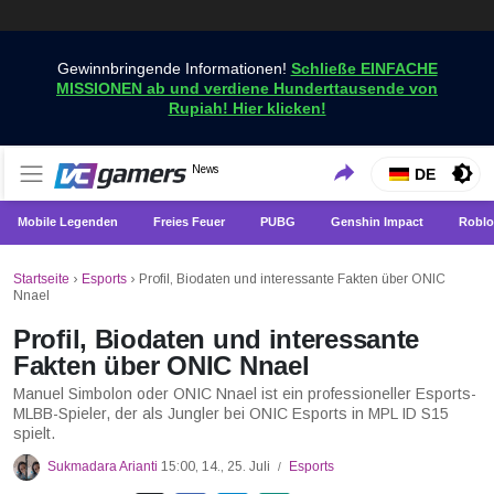
Gewinnbringende Informationen!
Schließe EINFACHE
MISSIONEN ab und verdiene Hunderttausende von
Rupiah! Hier klicken!
Holen Sie sich die neuesten Spielnachrichten nur bei
News
VCGamers-Neuigkeiten
DE
VCGamers
Mobile Legenden
Freies Feuer
PUBG
Genshin Impact
Roblo
Startseite
›
Esports
›
Profil, Biodaten und interessante Fakten über ONIC
Nnael
Profil, Biodaten und interessante
Fakten über ONIC Nnael
Manuel Simbolon oder ONIC Nnael ist ein professioneller Esports-
MLBB-Spieler, der als Jungler bei ONIC Esports in MPL ID S15
spielt.
Sukmadara Arianti
15:00, 14., 25. Juli
Esports
/