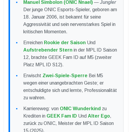
Manuel Simbolon (ONIC Nnael)
—
Jungler
Der junge ONIC Esports-Spieler, geboren am
18. Januar 2006, ist bekannt für seine
Aggressivität und sein nervenstarkes Spiel in
kritischen Momenten.
Erreichen
Rookie der Saison
Und
Aufstrebender Stern
in der MPL ID Saison
12, brachte GEEK Fam ID auf M5 (zweiter
Platz MPL ID S12).
Erwischt
Zwei-Spiele-Sperre
Bei M5
wegen einer unangebrachten Geste; er
entschuldigte sich und lernte, Professionalität
zu wahren.
Karriereweg: von
ONIC Wunderkind
zu
Krediten in
GEEK Fam ID
Und
Alter Ego
,
zurück zu ONIC, Meister der MPL ID Saison
15 (2025).