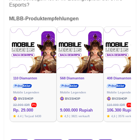
Esports?
MLBB-Produktempfehlungen
110 Diamanten
568 Diamanten
408 Diamanten
Mobile Legenden
Mobile Legenden
Mobile Legenden
BV2SHOP
BV2SHOP
BV2SHOP
32.000 IDR
110.000 IDR
9%
3%
Rp. 29.000
9.000.000 Rupiah
106.300 Rupien
4.4 | Terjual 6430
4,5 | 3821 verkauft
4,6 | 3576 verkauft