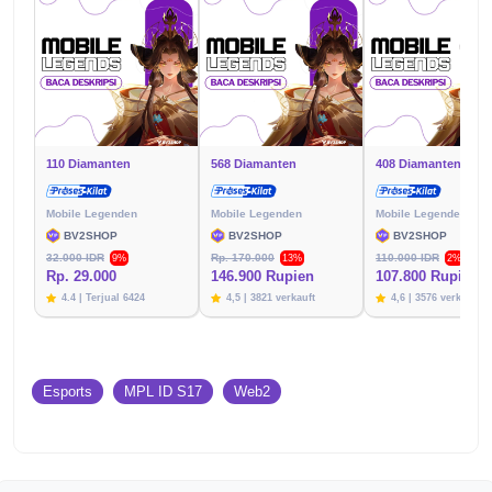
110 Diamanten
568 Diamanten
408 Diamanten
Mobile Legenden
Mobile Legenden
Mobile Legenden
BV2SHOP
BV2SHOP
BV2SHOP
32.000 IDR
Rp. 170.000
110.000 IDR
9%
13%
2%
Rp. 29.000
146.900 Rupien
107.800 Rupien
4.4 | Terjual 6424
4,5 | 3821 verkauft
4,6 | 3576 verkauft
Esports
MPL ID S17
Web2