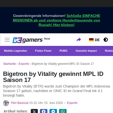
Gewinnbringende Informationen!
Schließe EINFACHE
MISSIONEN ab und verdiene Hunderttausende von
Rupiah! Hier klicken!
Holen Sie sich die neuesten Spielnachrichten nur bei
News
VCGamers-Neuigkeiten
DE
VCGamers
Mobile Legenden
Freies Feuer
PUBG
Genshin Impact
Roblo
Startseite
›
Esports
›
Bigetron by Vitality gewinnt MPL ID Saison 17
Bigetron by Vitality gewinnt MPL ID
Saison 17
Bigetron by Vitality (BTR) wurde zum Champion der MPL Indonesia
Season 17 gekürt, nachdem er ONIC ID im Grand Final mit 4:1
besiegt hatte.
Fikri Basrizal
15:31 Uhr, 15. Juni 2026
Esports
/
Artikel teilen: