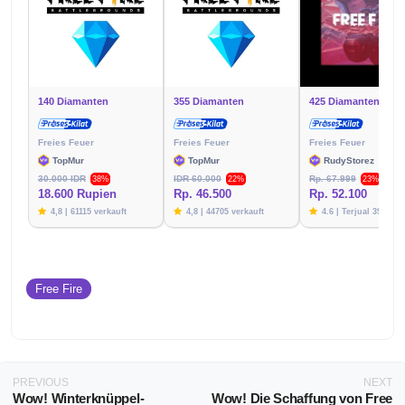
140 Diamanten
355 Diamanten
425 Diamanten
Freies Feuer
Freies Feuer
Freies Feuer
TopMur
TopMur
RudyStorez
30.000 IDR
IDR 60.000
Rp. 67.999
38%
22%
23%
18.600 Rupien
Rp. 46.500
Rp. 52.100
4,8 | 61115 verkauft
4,8 | 44705 verkauft
4.6 | Terjual 39787
Free Fire
PREVIOUS
NEXT
Wow! Winterknüppel-
Wow! Die Schaffung von Free