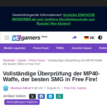
Gewinnbringende Informationen!
Schließe EINFACHE
MISSIONEN ab und verdiene Hunderttausende von
Rupiah! Hier klicken!
Holen Sie sich die neuesten Spielnachrichten nur bei
News
VCGamers-Neuigkeiten
DE
VCGamers
Mobile Legenden
Freies Feuer
PUBG
Genshin Impact
Roblo
Startseite
›
Spiele
›
Freies Feuer
›
Vollständige Überprüfung der MP40-Waffe,
der besten SMG in Free Fire!
Vollständige Überprüfung der MP40-
Waffe, der besten SMG in Free Fire!
Abraham Alkhaf
9:40 Uhr, 7. August 21
Free Fire
,
Games
/
Artikel teilen:
Verknüpfungen kopieren