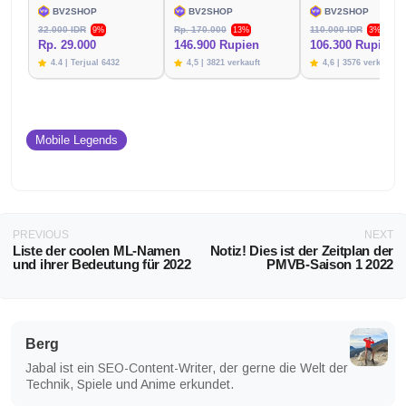
BV2SHOP
BV2SHOP
BV2SHOP
32.000 IDR
Rp. 170.000
110.000 IDR
9%
13%
3%
Rp. 29.000
146.900 Rupien
106.300 Rupien
4.4 | Terjual 6432
4,5 | 3821 verkauft
4,6 | 3576 verkauft
Mobile Legends
PREVIOUS
NEXT
Liste der coolen ML-Namen
Notiz! Dies ist der Zeitplan der
und ihrer Bedeutung für 2022
PMVB-Saison 1 2022
Berg
Jabal ist ein SEO-Content-Writer, der gerne die Welt der
Technik, Spiele und Anime erkundet.