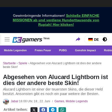
Gewinnbringende Informationen!
Schließe EINFACHE
MISSIONEN ab und verdiene Hunderttausende von
Rupiah! Hier klicken!
Holen Sie sich die neuesten Spielnachrichten nur bei
News
VCGamers-Neuigkeiten
DE
VCGamers
Mobile Legenden
Freies Feuer
PUBG
Genshin Impact
Roblo
Startseite
›
Spiele
›
Abgesehen von Alucard Lightborn ist dies der andere
beste Skin!
Abgesehen von Alucard Lightborn ist
dies der andere beste Skin!
Alucard Lightborn ist einer der teuersten Skins, die dieser Held
besitzt. Ansonsten gibt es noch ein paar weitere der Besten.
Jabal
16:00 Uhr, 18., 22. Juni
Games
,
Mobile Legends
/
Artikel teilen: