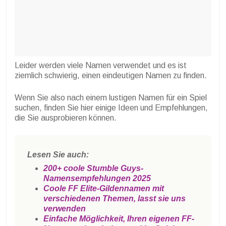
Leider werden viele Namen verwendet und es ist
ziemlich schwierig, einen eindeutigen Namen zu finden.
Wenn Sie also nach einem lustigen Namen für ein Spiel
suchen, finden Sie hier einige Ideen und Empfehlungen,
die Sie ausprobieren können.
Lesen Sie auch:
200+ coole Stumble Guys-
Namensempfehlungen 2025
Coole FF Elite-Gildennamen mit
verschiedenen Themen, lasst sie uns
verwenden
Einfache Möglichkeit, Ihren eigenen FF-