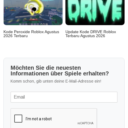
Kode Peroxide Roblox Agustus
Update Kode DRIVE Roblox
2026 Terbaru
Terbaru Agustus 2026
Möchten Sie die neuesten
Informationen über Spiele erhalten?
Komm schon, gib unten deine E-Mail-Adresse ein!