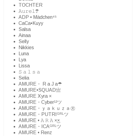
TOCHTER
𝙰𝚞𝚛𝚎𝚕☂︎
ADP • Mädchen⁴⁵
CaCa•Kuyy
Salsa
Ainaa
Selly
Nikkies
Luna
Lya
Lissa
𝚂 𝚊 𝚕 𝚜 𝚊
Selia
AMURE・ R a J a☂
AMURE•SQUAD亗
AMURE Xyra ×
AMURE・Cyber¹²ツ
AMURE・ｙａｋｕｚａ㉨
AMURE・PUTRIᴳᴿᴸツ
AMURE • 𝙰 𝚁 𝙰 ×͜×
AMURE・ICAᴳᴿᴸツ
AMURE • Renz