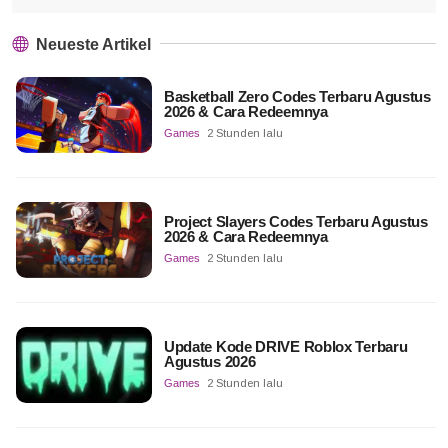
Neueste Artikel
Basketball Zero Codes Terbaru Agustus
2026 & Cara Redeemnya
Games
2 Stunden lalu
Project Slayers Codes Terbaru Agustus
2026 & Cara Redeemnya
Games
2 Stunden lalu
Update Kode DRIVE Roblox Terbaru
Agustus 2026
Games
2 Stunden lalu