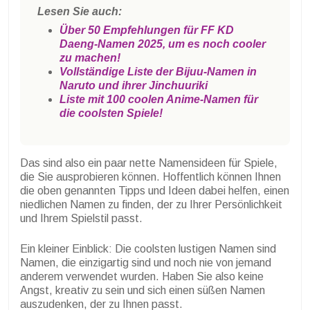
Lesen Sie auch:
Über 50 Empfehlungen für FF KD
Daeng-Namen 2025, um es noch cooler
zu machen!
Vollständige Liste der Bijuu-Namen in
Naruto und ihrer Jinchuuriki
Liste mit 100 coolen Anime-Namen für
die coolsten Spiele!
Das sind also ein paar nette Namensideen für Spiele,
die Sie ausprobieren können. Hoffentlich können Ihnen
die oben genannten Tipps und Ideen dabei helfen, einen
niedlichen Namen zu finden, der zu Ihrer Persönlichkeit
und Ihrem Spielstil passt.
Ein kleiner Einblick: Die coolsten lustigen Namen sind
Namen, die einzigartig sind und noch nie von jemand
anderem verwendet wurden. Haben Sie also keine
Angst, kreativ zu sein und sich einen süßen Namen
auszudenken, der zu Ihnen passt.