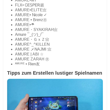
AMURE•MY
FLX• ᏟᎬᏚᏢᎬᎡ嵌
AMURE•ELITE亗
AMURE• Nicole ✓
AMURE • Brenz㉨
AMURE•☂
AMURE・SYAKIRAH亗
Amure ¯_(ツ)_/¯
AMURE・ＧｘＺ亗
AMURE^_^KILLEN
AMURE メNAJMI 亗
AMURE | ABI ☆
AMURE ZARAH ㉨
ᴬᴹᵁᴿᴱ • Rien友
Tipps zum Erstellen lustiger Spielnamen