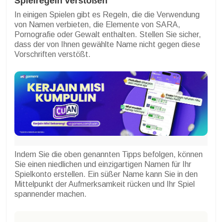
Spielregeln verstoßen
In einigen Spielen gibt es Regeln, die die Verwendung
von Namen verbieten, die Elemente von SARA,
Pornografie oder Gewalt enthalten. Stellen Sie sicher,
dass der von Ihnen gewählte Name nicht gegen diese
Vorschriften verstößt.
Indem Sie die oben genannten Tipps befolgen, können
Sie einen niedlichen und einzigartigen Namen für Ihr
Spielkonto erstellen. Ein süßer Name kann Sie in den
Mittelpunkt der Aufmerksamkeit rücken und Ihr Spiel
spannender machen.