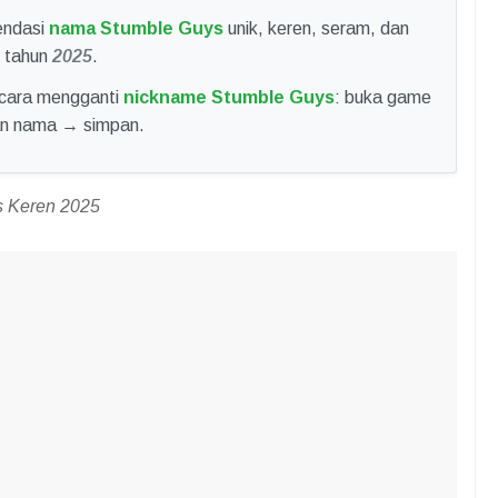
endasi
nama Stumble Guys
unik, keren, seram, dan
i tahun
2025
.
 cara mengganti
nickname Stumble Guys
: buka game
kan nama → simpan.
 Keren 2025