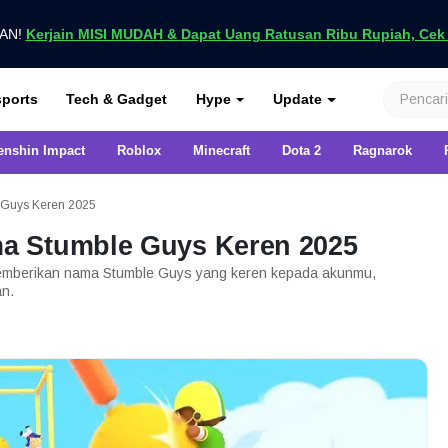
UAN!
Kerjain MISI MUDAH & Dapat Uang Ratusan Ribu Rupiah, Cek D
nya di VCGamers
ports
Tech & Gadget
Hype
Update
enshin Impact
Roblox
Minecraft
Dota 2
Ragnarok
Guys Keren 2025
a Stumble Guys Keren 2025
mberikan nama Stumble Guys yang keren kepada akunmu,
an.