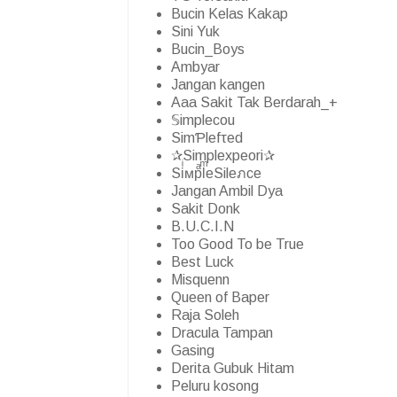
Bucin Kelas Kakap
Sini Yuk
Bucin_Boys
Ambyar
Jangan kangen
Aaa Sakit Tak Berdarah_+
𝕊implecou
SimƤlefτed
✰Simplexpeori✰
SiͥᴍpͣlͫeSileภce
Jangan Ambil Dya
Sakit Donk
B.U.C.I.N
Too Good To be True
Best Luck
Misquenn
Queen of Baper
Raja Soleh
Dracula Tampan
Gasing
Derita Gubuk Hitam
Peluru kosong