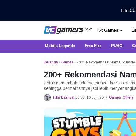
Info C
Dapatkan Berita Games Terbaru Ha
News
Es
VCGamers News
Games
Mobile Legends
Free Fire
PUBG
G
Beranda
›
Games
›
200+ Rekomendasi Nama Stumble 
200+ Rekomendasi Nam
Untuk menambah kekonyolannya, kamu bisa me
sehingga permainannya jadi lebih menyenangk
Fikri Basrizal
16:53, 10 Juni 25
Games
,
Others
/