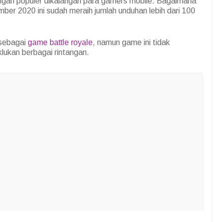
gah populer dikalangan para gamers mobile. Bagaimana
mber 2020 ini sudah meraih jumlah unduhan lebih dari 100
 sebagai
game battle royale
, namun game ini tidak
lukan berbagai rintangan.