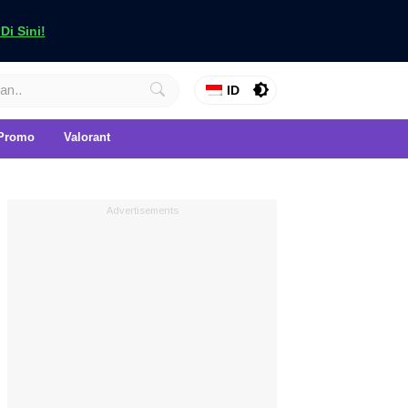
i Sini!
ID
Promo
Valorant
Advertisements