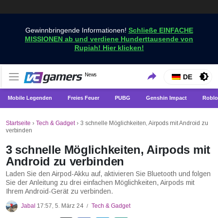
Gewinnbringende Informationen!
Schließe EINFACHE
MISSIONEN ab und verdiene Hunderttausende von
Rupiah! Hier klicken!
Holen Sie sich die neuesten Spielnachrichten nur bei
News
VCGamers-Neuigkeiten
DE
VCGamers
Mobile Legenden
Freies Feuer
PUBG
Genshin Impact
Roblo
Startseite
›
Tech & Gadget
›
3 schnelle Möglichkeiten, Airpods mit Android zu
verbinden
3 schnelle Möglichkeiten, Airpods mit
Android zu verbinden
Laden Sie den Airpod-Akku auf, aktivieren Sie Bluetooth und folgen
Sie der Anleitung zu drei einfachen Möglichkeiten, Airpods mit
Ihrem Android-Gerät zu verbinden.
Jabal
17:57, 5. März 24
Tech & Gadget
/