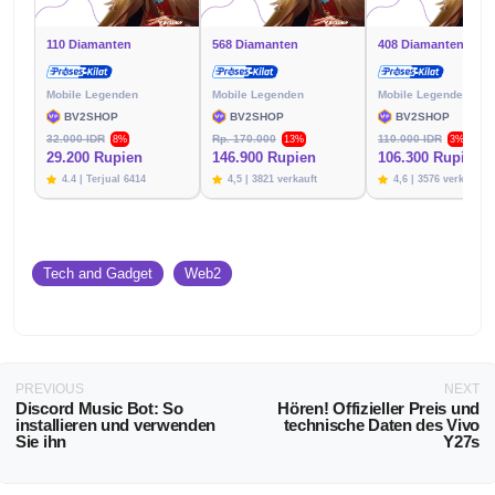
110 Diamanten
568 Diamanten
408 Diamanten
Mobile Legenden
Mobile Legenden
Mobile Legenden
BV2SHOP
BV2SHOP
BV2SHOP
32.000 IDR
Rp. 170.000
110.000 IDR
8%
13%
3%
29.200 Rupien
146.900 Rupien
106.300 Rupien
4.4 | Terjual 6414
4,5 | 3821 verkauft
4,6 | 3576 verkauft
Tech and Gadget
Web2
PREVIOUS
NEXT
Discord Music Bot: So
Hören! Offizieller Preis und
installieren und verwenden
technische Daten des Vivo
Sie ihn
Y27s