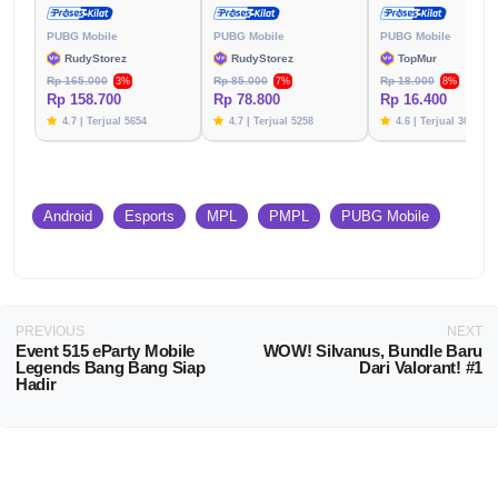
PUBG Mobile
PUBG Mobile
PUBG Mobile
RudyStorez
RudyStorez
TopMur
Rp 165.000
Rp 85.000
Rp 18.000
3%
7%
8%
Rp 158.700
Rp 78.800
Rp 16.400
4.7 | Terjual 5654
4.7 | Terjual 5258
4.6 | Terjual 3020
Android
Esports
MPL
PMPL
PUBG Mobile
PREVIOUS
NEXT
Event 515 eParty Mobile
WOW! Silvanus, Bundle Baru
Legends Bang Bang Siap
Dari Valorant! #1
Hadir