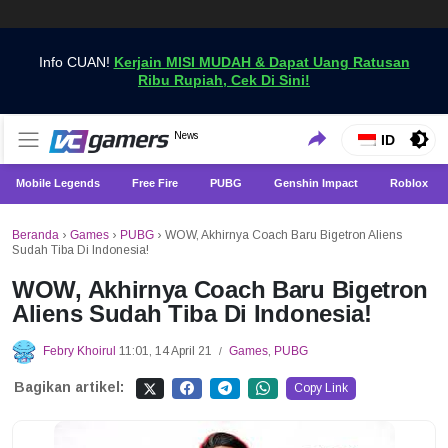
Info CUAN!
Kerjain MISI MUDAH & Dapat Uang Ratusan
Ribu Rupiah, Cek Di Sini!
Dapatkan Berita Games Terbaru Hanya di VCGamers
News
VCGamers News
ID
Mobile Legends
Free Fire
PUBG
Genshin Impact
Roblox
Beranda
›
Games
›
PUBG
›
WOW, Akhirnya Coach Baru Bigetron Aliens
Sudah Tiba Di Indonesia!
WOW, Akhirnya Coach Baru Bigetron
Aliens Sudah Tiba Di Indonesia!
Febry Khoirul
11:01, 14 April 21
Games
,
PUBG
/
Bagikan artikel:
Copy Link