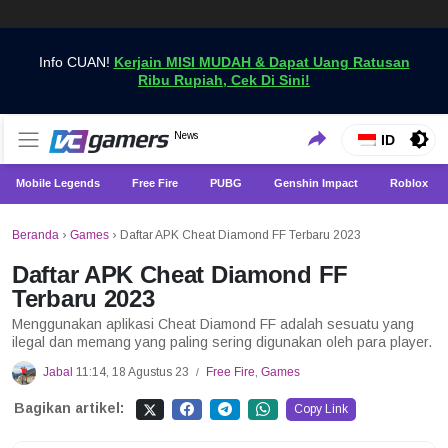
Info CUAN!
Kerjain MISI MUDAH & Dapat Uang Ratusan
Ribu Rupiah, Cek Di Sini!
Dapatkan Berita Games Terbaru Hanya di VCGamers
News
VCGamers News
ID
Mobile Legends
Free Fire
PUBG
Genshin Impact
Roblox
Beranda
›
Games
›
Daftar APK Cheat Diamond FF Terbaru 2023
Daftar APK Cheat Diamond FF
Terbaru 2023
Menggunakan aplikasi Cheat Diamond FF adalah sesuatu yang
ilegal dan memang yang paling sering digunakan oleh para player.
Jabal
11:14, 18 Agustus 23
Free Fire
,
Games
/
Bagikan artikel:
Copy Link