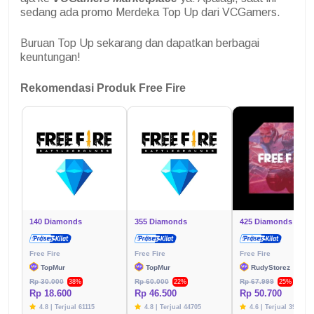
sedang ada promo Merdeka Top Up dari VCGamers.
Buruan Top Up sekarang dan dapatkan berbagai
keuntungan!
Rekomendasi Produk Free Fire
140 Diamonds
355 Diamonds
425 Diamonds
Free Fire
Free Fire
Free Fire
TopMur
TopMur
RudyStorez
Rp 30.000
Rp 60.000
Rp 67.999
38%
22%
25%
Rp 18.600
Rp 46.500
Rp 50.700
4.8 | Terjual 61115
4.8 | Terjual 44705
4.6 | Terjual 39782