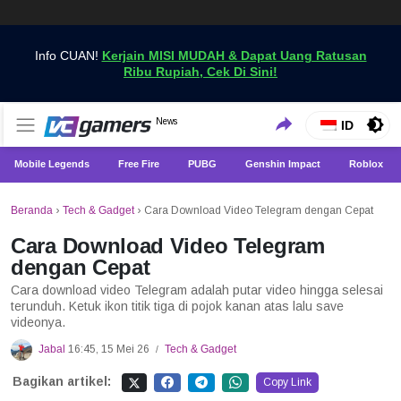
Info CUAN!
Kerjain MISI MUDAH & Dapat Uang Ratusan
Ribu Rupiah, Cek Di Sini!
Dapatkan Berita Games Terbaru Hanya di VCGamers
News
VCGamers News
ID
Mobile Legends
Free Fire
PUBG
Genshin Impact
Roblox
Beranda
›
Tech & Gadget
›
Cara Download Video Telegram dengan Cepat
Cara Download Video Telegram
dengan Cepat
Cara download video Telegram adalah putar video hingga selesai
terunduh. Ketuk ikon titik tiga di pojok kanan atas lalu save
videonya.
Jabal
16:45, 15 Mei 26
Tech & Gadget
/
Bagikan artikel:
Copy Link