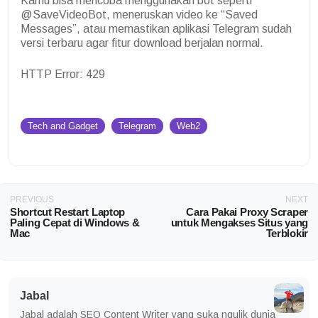
Kamu bisa mencoba menggunakan bot seperti
@SaveVideoBot, meneruskan video ke “Saved
Messages”, atau memastikan aplikasi Telegram sudah
versi terbaru agar fitur download berjalan normal.
HTTP Error: 429
Tech and Gadget
Telegram
Web2
PREVIOUS
NEXT
Shortcut Restart Laptop
Cara Pakai Proxy Scraper
Paling Cepat di Windows &
untuk Mengakses Situs yang
Mac
Terblokir
Jabal
Jabal adalah SEO Content Writer yang suka ngulik dunia