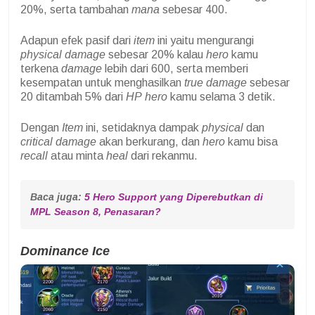
20%, serta tambahan
mana
sebesar 400.
Adapun efek pasif dari
item
ini yaitu mengurangi
physical damage
sebesar 20% kalau
hero
kamu
terkena
damage
lebih dari 600, serta memberi
kesempatan untuk menghasilkan
true damage
sebesar
20 ditambah 5% dari
HP
hero
kamu selama 3 detik.
Dengan
Item
ini, setidaknya dampak
physical
dan
critical damage
akan berkurang, dan
hero
kamu bisa
recall
atau minta
heal
dari rekanmu.
Baca juga: 
5 Hero Support yang Diperebutkan di 
MPL Season 8, Penasaran?
Dominance Ice