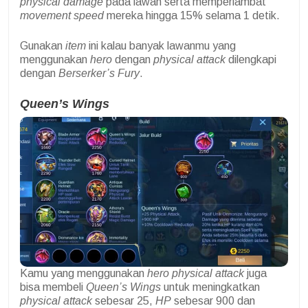
physical damage
pada lawan serta memperlambat
movement speed
mereka hingga 15% selama 1 detik.
Gunakan
item
ini kalau banyak lawanmu yang
menggunakan
hero
dengan
physical attack
dilengkapi
dengan
Berserker’s Fury
.
Queen’s Wings
Kamu yang menggunakan
hero physical attack
juga
bisa membeli
Queen’s Wings
untuk meningkatkan
physical attack
sebesar 25,
HP
sebesar 900 dan