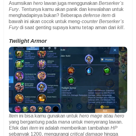
Asumsikan
hero
lawan juga menggunakan
Berserker’s
Fury
. Tentunya kamu akan panik dan kewalahan untuk
menghadapinya bukan? Beberapa
defense item
di
bawah ini akan cocok untuk meng-
counter Berserker’s
Fury
di saat genting supaya kamu tetap aman dari
kill
.
Twilight Armor
Item
ini bisa kamu gunakan untuk
hero mage
atau
hero
yang bergantung pada
mana
untuk menyerang lawan.
Efek dari
item
ini adalah memberikan tambahan
HP
sebanyak 1200, mengurangi
critical damage
hingga