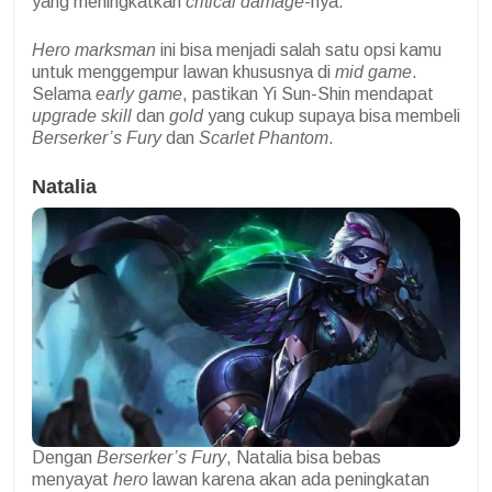
yang meningkatkan
critical damage
-nya.
Hero marksman
ini bisa menjadi salah satu opsi kamu
untuk menggempur lawan khususnya di
mid game
.
Selama
early game
, pastikan Yi Sun-Shin mendapat
upgrade skill
dan
gold
yang cukup supaya bisa membeli
Berserker’s Fury
dan
Scarlet Phantom
.
Natalia
Dengan
Berserker’s Fury
, Natalia bisa bebas
menyayat
hero
lawan karena akan ada peningkatan