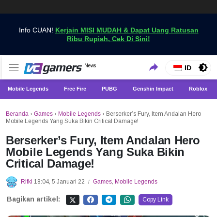
Info CUAN!
Kerjain MISI MUDAH & Dapat Uang Ratusan
Ribu Rupiah, Cek Di Sini!
Dapatkan Berita Games Terbaru Hanya di VCGamers
News
VCGamers News
ID
Mobile Legends
Free Fire
PUBG
Genshin Impact
Roblox
Beranda
›
Games
›
Mobile Legends
›
Berserker’s Fury, Item Andalan Hero
Mobile Legends Yang Suka Bikin Critical Damage!
Berserker’s Fury, Item Andalan Hero
Mobile Legends Yang Suka Bikin
Critical Damage!
Rifki
18:04, 5 Januari 22
Games
,
Mobile Legends
/
Bagikan artikel:
Copy Link