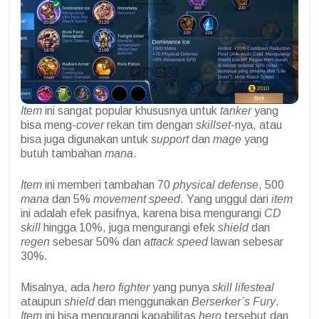
Item
ini sangat popular khususnya untuk
tanker
yang
bisa meng-
cover
rekan tim dengan
skillset
-nya, atau
bisa juga digunakan untuk
support
dan
mage
yang
butuh tambahan
mana
.
Item
ini memberi tambahan 70
physical defense
, 500
mana
dan 5%
movement speed
. Yang unggul dari
item
ini adalah efek pasifnya, karena bisa mengurangi
CD
skill
hingga 10%, juga mengurangi efek
shield
dan
regen
sebesar 50% dan
attack speed
lawan sebesar
30%.
Misalnya, ada
hero fighter
yang punya
skill
lifesteal
ataupun
shield
dan menggunakan
Berserker’s Fury
.
Item
ini bisa mengurangi kapabilitas
hero
tersebut dan