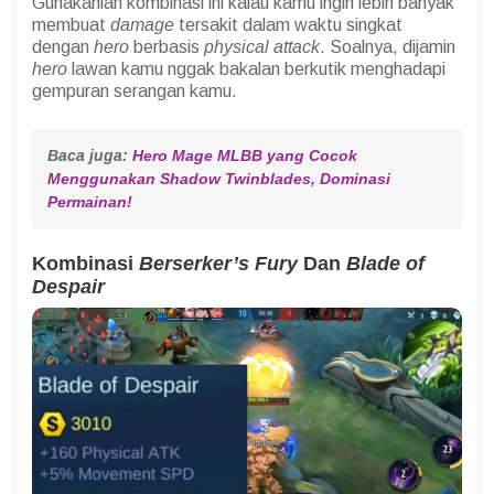
Gunakanlah kombinasi ini kalau kamu ingin lebih banyak
membuat
damage
tersakit dalam waktu singkat
dengan
hero
berbasis
physical attack
. Soalnya, dijamin
hero
lawan kamu nggak bakalan berkutik menghadapi
gempuran serangan kamu.
Baca juga: 
Hero Mage MLBB yang Cocok 
Menggunakan Shadow Twinblades, Dominasi 
Permainan!
Kombinasi
Berserker’s Fury
Dan
Blade of
Despair