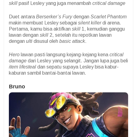
skill
pasif Lesley yang juga menambah
critical damage
Duet antara
Berserker’s Fury
dengan
Scarlet Phantom
makin membuat Lesley sebagai
silent killer
di arena.
Pertama, kamu bisa aktifkan
skill
1, kemudian ganggu
lawan dengan
skill
2, setelah itu repotkan lawan
dengan
ulti
disusul oleh
basic attack
.
Hero
lawan pasti langsung kejang-kejang kena
critical
damage
dari Lesley yang selangit. Jangan lupa juga beli
item lifesteal
dan sepatu supaya Lesley bisa kabur-
kaburan sambil bantai-bantai lawan.
Bruno