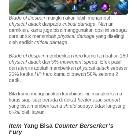
Blade of Despair
mungkin akan lebih menambah
physical attack
daripada
critical damage
. Namun
demikian, kamu juga bisa menggunakan opsi ini sebagai
cara untuk menambah
physical damage
yang diselingi
oleh sedikit
critical damage
.
Blade of despair
memberikan
hero
kamu tambahan 160
physical attack
dan 5%
movement speed
. Efek pasif
dari
item
ini adalah memberikan
physical attack
sebesar
25% ketika
HP
hero
kamu di bawah 50% selama 2
detik.
Bila kamu menggunakan kombinasi ini, mungkin kamu
harus siap-siap berada di dekat
healer
atau
support
yang bisa memberi kamu
shield
supaya tidak langsung
di-
kill
oleh lawan.
Item
Yang Bisa
Counter Berserker’s
Fury