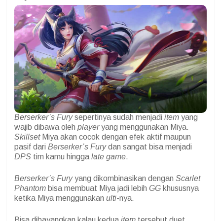
Berserker’s Fury
sepertinya sudah menjadi
item
yang
wajib dibawa oleh
player
yang menggunakan Miya.
Skillset
Miya akan cocok dengan efek aktif maupun
pasif dari
Berserker’s Fury
dan sangat bisa menjadi
DPS
tim kamu hingga
late game
.
Berserker’s Fury
yang dikombinasikan dengan
Scarlet
Phantom
bisa membuat Miya jadi lebih
GG
khususnya
ketika Miya menggunakan
ulti
-nya.
Bisa dibayangkan kalau kedua
item
tersebut duet