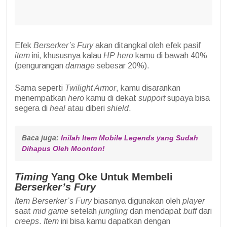
Efek
Berserker’s Fury
akan ditangkal oleh efek pasif
item
ini, khususnya kalau
HP
hero
kamu di bawah 40%
(pengurangan
damage
sebesar 20%).
Sama seperti
Twilight Armor
, kamu disarankan
menempatkan
hero
kamu di dekat
support
supaya bisa
segera di
heal
atau diberi
shield
.
Baca juga: 
Inilah Item Mobile Legends yang Sudah 
Dihapus Oleh Moonton!
Timing
Yang Oke Untuk Membeli
Berserker’s Fury
Item
Berserker’s Fury
biasanya digunakan oleh
player
saat
mid game
setelah
jungling
dan mendapat
buff
dari
creeps
.
Item
ini bisa kamu dapatkan dengan