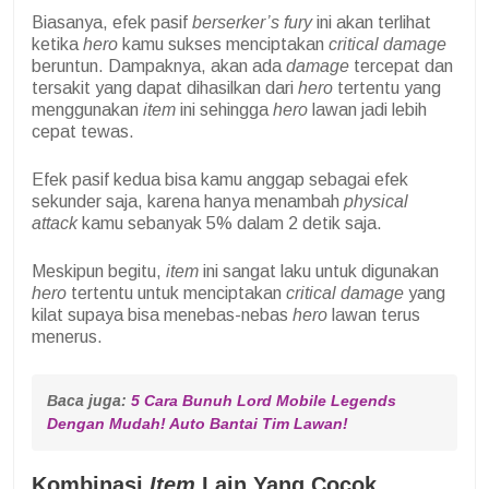
Biasanya, efek pasif
berserker’s fury
ini akan terlihat
ketika
hero
kamu sukses menciptakan
critical damage
beruntun. Dampaknya, akan ada
damage
tercepat dan
tersakit yang dapat dihasilkan dari
hero
tertentu yang
menggunakan
item
ini sehingga
hero
lawan jadi lebih
cepat tewas.
Efek pasif kedua bisa kamu anggap sebagai efek
sekunder saja, karena hanya menambah
physical
attack
kamu sebanyak 5% dalam 2 detik saja.
Meskipun begitu,
item
ini sangat laku untuk digunakan
hero
tertentu untuk menciptakan
critical damage
yang
kilat supaya bisa menebas-nebas
hero
lawan terus
menerus.
Baca juga: 
5 Cara Bunuh Lord Mobile Legends 
Dengan Mudah! Auto Bantai Tim Lawan!
Kombinasi
Item
Lain Yang Cocok