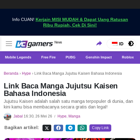
Info CUAN!
Kerjain MISI MUDAH & Dapat Uang Ratusan
Ribu Rupiah, Cek Di Sini!
Dapatkan Berita Games Terbaru Hanya di VCGamers
News
VCGamers News
ID
Mobile Legends
Free Fire
PUBG
Genshin Impact
Roblox
Beranda
›
Hype
›
Link Baca Manga Jujutsu Kaisen Bahasa Indonesia
Link Baca Manga Jujutsu Kaisen
Bahasa Indonesia
Jujutsu Kaisen adalah salah satu manga terpopuler di dunia, dan
kini kamu bisa membacanya secara gratis dan legal!
Jabal
16:30, 26 Mei 26
Hype
,
Manga
/
Bagikan artikel:
Copy Link