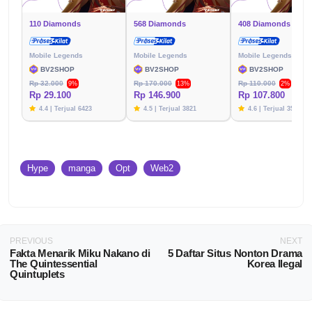
110 Diamonds
568 Diamonds
408 Diamonds
Mobile Legends
Mobile Legends
Mobile Legends
BV2SHOP
BV2SHOP
BV2SHOP
Rp 32.000
Rp 170.000
Rp 110.000
9%
13%
2%
Rp 29.100
Rp 146.900
Rp 107.800
4.4 | Terjual 6423
4.5 | Terjual 3821
4.6 | Terjual 3576
Hype
manga
Opt
Web2
PREVIOUS
NEXT
Fakta Menarik Miku Nakano di
5 Daftar Situs Nonton Drama
The Quintessential
Korea Ilegal
Quintuplets